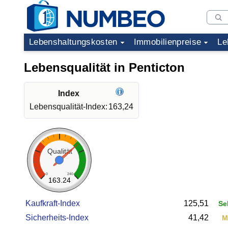
Lebenshaltungskosten
Immobilienpreise
Le
Lebensqualität in Penticton
Index
Lebensqualität-Index:
163,24
Qualität
0
240
163.24
Kaufkraft-Index
125,51
Se
Sicherheits-Index
41,42
M