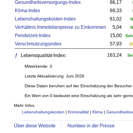
Gesundheitsversorgungs-Index
66,17
Klima-Index
69,33
Lebenshaltungskosten-Index
61,02
N
Verhältnis Immobilienpreise zu Einkommen
5,04
N
Pendelzeit-Index
15,00
Sehr
Verschmutzungsindex
57,93
M
ƒ
163,24
Lebensqualität-Index:
Se
Mitwirkende: 3
Letzte Aktualisierung: Juni 2026
Diese Daten beruhen auf der Einschätzung der Besucher 
Ein Wert von 0 bedeutet eine Einschätzung als sehr gerin
Mehr Infos:
Lebenshaltungskosten
|
Kriminalität
|
Klima
|
Gesundheitsv
Über diese Website
Numbeo in der Presse