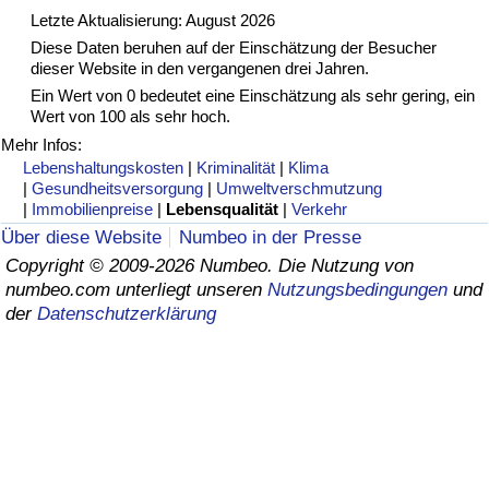
Letzte Aktualisierung: August 2026
Gesundheitsversorgung
Diese Daten beruhen auf der Einschätzung der Besucher
dieser Website in den vergangenen drei Jahren.
Gesundheitsversorgungs-Index (aktuell)
Ein Wert von 0 bedeutet eine Einschätzung als sehr gering, ein
Wert von 100 als sehr hoch.
Mehr Infos:
Gesundheitsversorgungs-Index
Lebenshaltungskosten
|
Kriminalität
|
Klima
|
Gesundheitsversorgung
|
Umweltverschmutzung
Gesundheitsversorgungs-Index nach Land
|
Immobilienpreise
|
Lebensqualität
|
Verkehr
Über diese Website
Numbeo in der Presse
Umweltverschmutzung
Copyright © 2009-2026 Numbeo. Die Nutzung von
numbeo.com unterliegt unseren
Nutzungsbedingungen
und
der
Datenschutzerklärung
Umweltverschmutzungs-Index (aktuell)
Verschmutzungsindex
Umweltverschmutzungs-Index nach Land
Verkehr