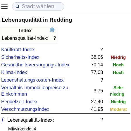
Lebensqualität in Redding
Lebenshaltungskosten
Immobilienpreise
Lebensqualität
Index
Lebenshaltungskosten-Index (aktuell)
Immobilienpreis-Index (aktuell)
Lebensqualität-Index
Lebensqualität-Index:
?
Kaufkraft-Index
?
Lebenshaltungskosten-Index
Immobilienpreis-Index
Lebensqualität-Index (aktuell)
Sicherheits-Index
38,06
Niedrig
Gesundheitsversorgungs-Index
70,14
Hoch
Lebenshaltungskosten-Index nach Land
Immobilienpreis-Index nach Land
Lebensqualitätsindex nach Land
Klima-Index
77,08
Hoch
Lebenshaltungskosten-Index
?
in Akaba
Kriminalität
Verhältnis Immobilienpreise zu
Sehr
3,75
Einkommen
niedrig
Kriminalitäts-Index (aktuell)
Pendelzeit-Index
27,40
Niedrig
Verschmutzungsindex
41,95
Moderat
Kriminalitäts-Index
ƒ
?
Lebensqualität-Index:
Kriminalitätsindex nach Land
Mitwirkende: 4