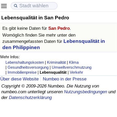
Lebensqualität in San Pedro
Lebenshaltungskosten
Immobilienpreise
Lebensqualität
Es gibt keine Daten für
San Pedro
.
Lebenshaltungskosten-Index (aktuell)
Immobilienpreis-Index (aktuell)
Lebensqualität-Index
Womöglich finden Sie mehr unter den
Lebensqualität in
zusammengefassten Daten für
Lebenshaltungskosten-Index
Immobilienpreis-Index
Lebensqualität-Index (aktuell)
den Philippinen
Mehr Infos:
Lebenshaltungskosten-Index nach Land
Immobilienpreis-Index nach Land
Lebensqualitätsindex nach Land
Lebenshaltungskosten
|
Kriminalität
|
Klima
|
Gesundheitsversorgung
|
Umweltverschmutzung
|
Immobilienpreise
|
Lebensqualität
|
Verkehr
in Akaba
Kriminalität
Über diese Website
Numbeo in der Presse
Copyright © 2009-2026 Numbeo. Die Nutzung von
Kriminalitäts-Index (aktuell)
numbeo.com unterliegt unseren
Nutzungsbedingungen
und
der
Datenschutzerklärung
Kriminalitäts-Index
Kriminalitätsindex nach Land