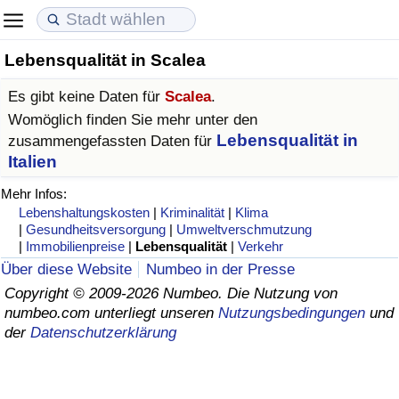
Lebensqualität in Scalea
Lebenshaltungskosten
Immobilienpreise
Lebensqualität
Es gibt keine Daten für
Scalea
.
Lebenshaltungskosten-Index (aktuell)
Immobilienpreis-Index (aktuell)
Lebensqualität-Index
Womöglich finden Sie mehr unter den
Lebensqualität in
zusammengefassten Daten für
Lebenshaltungskosten-Index
Immobilienpreis-Index
Lebensqualität-Index (aktuell)
Italien
Mehr Infos:
Lebenshaltungskosten-Index nach Land
Immobilienpreis-Index nach Land
Lebensqualitätsindex nach Land
Lebenshaltungskosten
|
Kriminalität
|
Klima
|
Gesundheitsversorgung
|
Umweltverschmutzung
|
Immobilienpreise
|
Lebensqualität
|
Verkehr
in Akaba
Kriminalität
Über diese Website
Numbeo in der Presse
Copyright © 2009-2026 Numbeo. Die Nutzung von
Kriminalitäts-Index (aktuell)
numbeo.com unterliegt unseren
Nutzungsbedingungen
und
der
Datenschutzerklärung
Kriminalitäts-Index
Kriminalitätsindex nach Land