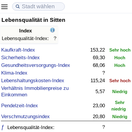
Lebensqualität in Sitten
Lebenshaltungskosten
Immobilienpreise
Lebensqualität
Index
Lebenshaltungskosten-Index (aktuell)
Immobilienpreis-Index (aktuell)
Lebensqualität-Index
Lebensqualität-Index:
?
Kaufkraft-Index
153,22
Sehr hoch
Lebenshaltungskosten-Index
Immobilienpreis-Index
Lebensqualität-Index (aktuell)
Sicherheits-Index
69,30
Hoch
Gesundheitsversorgungs-Index
68,06
Hoch
Lebenshaltungskosten-Index nach Land
Immobilienpreis-Index nach Land
Lebensqualitätsindex nach Land
Klima-Index
?
Lebenshaltungskosten-Index
115,24
Sehr hoch
in Akaba
Kriminalität
Verhältnis Immobilienpreise zu
5,57
Niedrig
Einkommen
Kriminalitäts-Index (aktuell)
Sehr
Pendelzeit-Index
23,00
niedrig
Kriminalitäts-Index
Verschmutzungsindex
20,80
Niedrig
ƒ
?
Kriminalitätsindex nach Land
Lebensqualität-Index: