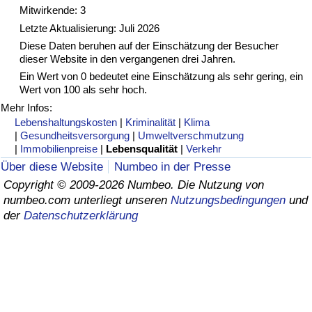
Mitwirkende: 3
Gesundheitsversorgung
Letzte Aktualisierung: Juli 2026
Diese Daten beruhen auf der Einschätzung der Besucher
dieser Website in den vergangenen drei Jahren.
Gesundheitsversorgungs-Index (aktuell)
Ein Wert von 0 bedeutet eine Einschätzung als sehr gering, ein
Wert von 100 als sehr hoch.
Gesundheitsversorgungs-Index
Mehr Infos:
Lebenshaltungskosten
|
Kriminalität
|
Klima
Gesundheitsversorgungs-Index nach Land
|
Gesundheitsversorgung
|
Umweltverschmutzung
|
Immobilienpreise
|
Lebensqualität
|
Verkehr
Umweltverschmutzung
Über diese Website
Numbeo in der Presse
Copyright © 2009-2026 Numbeo. Die Nutzung von
numbeo.com unterliegt unseren
Nutzungsbedingungen
und
Umweltverschmutzungs-Index (aktuell)
der
Datenschutzerklärung
Verschmutzungsindex
Umweltverschmutzungs-Index nach Land
Verkehr