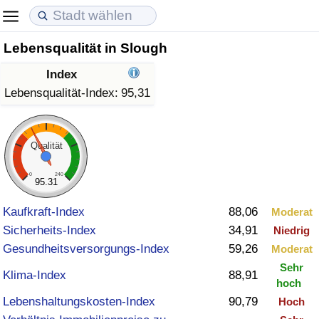
Lebensqualität in Slough
Lebenshaltungskosten
Immobilienpreise
Lebensqualität
Index
Lebenshaltungskosten-Index (aktuell)
Immobilienpreis-Index (aktuell)
Lebensqualität-Index
Lebensqualität-Index:
95,31
Lebenshaltungskosten-Index
Immobilienpreis-Index
Lebensqualität-Index (aktuell)
Qualität
Lebenshaltungskosten-Index nach Land
Immobilienpreis-Index nach Land
Lebensqualitätsindex nach Land
0
240
95.31
in Akaba
Kriminalität
Kaufkraft-Index
88,06
Moderat
Sicherheits-Index
34,91
Niedrig
Kriminalitäts-Index (aktuell)
Gesundheitsversorgungs-Index
59,26
Moderat
Sehr
Kriminalitäts-Index
Klima-Index
88,91
hoch
Lebenshaltungskosten-Index
90,79
Hoch
Kriminalitätsindex nach Land