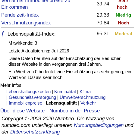
Verhältnis Immobilienpreise zu
Sehr
39,74
Einkommen
hoch
Gesundheitsversorgung
Pendelzeit-Index
29,33
Niedrig
Verschmutzungsindex
70,84
Hoch
Gesundheitsversorgungs-Index (aktuell)
ƒ
95,31
Lebensqualität-Index:
Moderat
Gesundheitsversorgungs-Index
Mitwirkende: 3
Letzte Aktualisierung: Juli 2026
Gesundheitsversorgungs-Index nach Land
Diese Daten beruhen auf der Einschätzung der Besucher
dieser Website in den vergangenen drei Jahren.
Ein Wert von 0 bedeutet eine Einschätzung als sehr gering, ein
Umweltverschmutzung
Wert von 100 als sehr hoch.
Mehr Infos:
Umweltverschmutzungs-Index (aktuell)
Lebenshaltungskosten
|
Kriminalität
|
Klima
|
Gesundheitsversorgung
|
Umweltverschmutzung
Verschmutzungsindex
|
Immobilienpreise
|
Lebensqualität
|
Verkehr
Über diese Website
Numbeo in der Presse
Umweltverschmutzungs-Index nach Land
Copyright © 2009-2026 Numbeo. Die Nutzung von
numbeo.com unterliegt unseren
Nutzungsbedingungen
und
der
Datenschutzerklärung
Verkehr