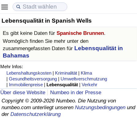
Lebensqualität in Spanish Wells
Lebenshaltungskosten
Immobilienpreise
Lebensqualität
Es gibt keine Daten für
Spanische Brunnen
.
Lebenshaltungskosten-Index (aktuell)
Immobilienpreis-Index (aktuell)
Lebensqualität-Index
Womöglich finden Sie mehr unter den
Lebensqualität in
zusammengefassten Daten für
Lebenshaltungskosten-Index
Immobilienpreis-Index
Lebensqualität-Index (aktuell)
Bahamas
Mehr Infos:
Lebenshaltungskosten-Index nach Land
Immobilienpreis-Index nach Land
Lebensqualitätsindex nach Land
Lebenshaltungskosten
|
Kriminalität
|
Klima
|
Gesundheitsversorgung
|
Umweltverschmutzung
|
Immobilienpreise
|
Lebensqualität
|
Verkehr
in Akaba
Kriminalität
Über diese Website
Numbeo in der Presse
Copyright © 2009-2026 Numbeo. Die Nutzung von
Kriminalitäts-Index (aktuell)
numbeo.com unterliegt unseren
Nutzungsbedingungen
und
der
Datenschutzerklärung
Kriminalitäts-Index
Kriminalitätsindex nach Land