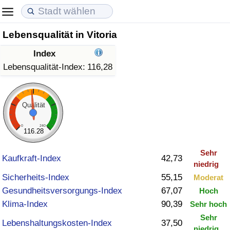
Lebensqualität in Vitoria
Lebenshaltungskosten
Immobilienpreise
Lebensqualität
Index
Lebenshaltungskosten-Index (aktuell)
Immobilienpreis-Index (aktuell)
Lebensqualität-Index
Lebensqualität-Index:
116,28
Lebenshaltungskosten-Index
Immobilienpreis-Index
Lebensqualität-Index (aktuell)
Qualität
Lebenshaltungskosten-Index nach Land
Immobilienpreis-Index nach Land
Lebensqualitätsindex nach Land
0
240
116.28
in Akaba
Kriminalität
Sehr
Kaufkraft-Index
42,73
niedrig
Kriminalitäts-Index (aktuell)
Sicherheits-Index
55,15
Moderat
Gesundheitsversorgungs-Index
67,07
Hoch
Kriminalitäts-Index
Klima-Index
90,39
Sehr hoch
Sehr
Kriminalitätsindex nach Land
Lebenshaltungskosten-Index
37,50
niedrig