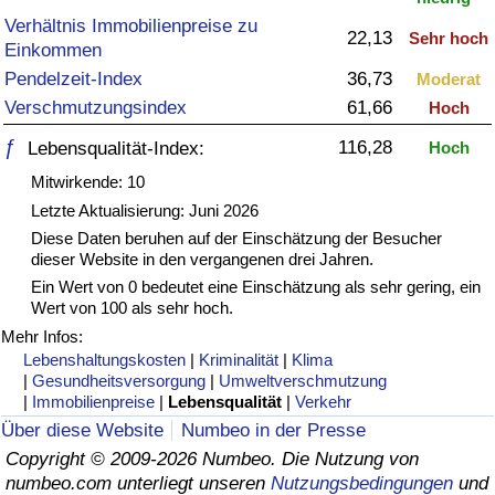
Verhältnis Immobilienpreise zu
22,13
Gesundheitsversorgung
Sehr hoch
Einkommen
Pendelzeit-Index
36,73
Moderat
Gesundheitsversorgungs-Index (aktuell)
Verschmutzungsindex
61,66
Hoch
ƒ
116,28
Lebensqualität-Index:
Hoch
Gesundheitsversorgungs-Index
Mitwirkende: 10
Gesundheitsversorgungs-Index nach Land
Letzte Aktualisierung: Juni 2026
Diese Daten beruhen auf der Einschätzung der Besucher
dieser Website in den vergangenen drei Jahren.
Umweltverschmutzung
Ein Wert von 0 bedeutet eine Einschätzung als sehr gering, ein
Wert von 100 als sehr hoch.
Umweltverschmutzungs-Index (aktuell)
Mehr Infos:
Lebenshaltungskosten
|
Kriminalität
|
Klima
Verschmutzungsindex
|
Gesundheitsversorgung
|
Umweltverschmutzung
|
Immobilienpreise
|
Lebensqualität
|
Verkehr
Über diese Website
Numbeo in der Presse
Umweltverschmutzungs-Index nach Land
Copyright © 2009-2026 Numbeo. Die Nutzung von
numbeo.com unterliegt unseren
Nutzungsbedingungen
und
Verkehr