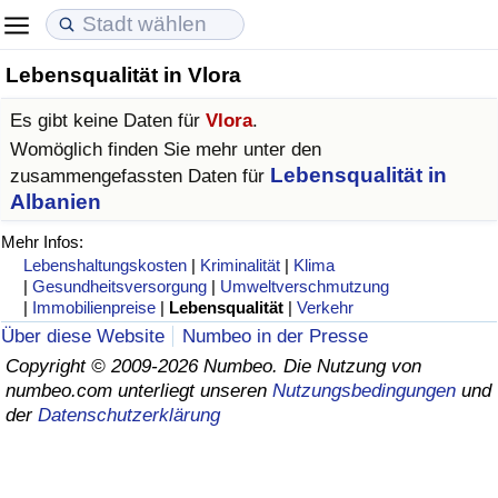
Lebensqualität in Vlora
Lebenshaltungskosten
Immobilienpreise
Lebensqualität
Es gibt keine Daten für
Vlora
.
Lebenshaltungskosten-Index (aktuell)
Immobilienpreis-Index (aktuell)
Lebensqualität-Index
Womöglich finden Sie mehr unter den
Lebensqualität in
zusammengefassten Daten für
Lebenshaltungskosten-Index
Immobilienpreis-Index
Lebensqualität-Index (aktuell)
Albanien
Mehr Infos:
Lebenshaltungskosten-Index nach Land
Immobilienpreis-Index nach Land
Lebensqualitätsindex nach Land
Lebenshaltungskosten
|
Kriminalität
|
Klima
|
Gesundheitsversorgung
|
Umweltverschmutzung
|
Immobilienpreise
|
Lebensqualität
|
Verkehr
in Akaba
Kriminalität
Über diese Website
Numbeo in der Presse
Copyright © 2009-2026 Numbeo. Die Nutzung von
Kriminalitäts-Index (aktuell)
numbeo.com unterliegt unseren
Nutzungsbedingungen
und
der
Datenschutzerklärung
Kriminalitäts-Index
Kriminalitätsindex nach Land