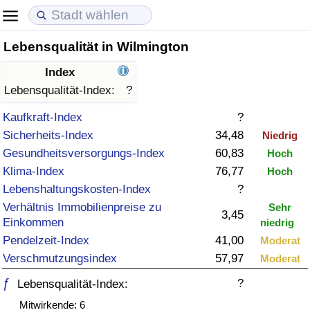
Lebensqualität in Wilmington
Lebenshaltungskosten
Immobilienpreise
Lebensqualität
Index
Lebenshaltungskosten-Index (aktuell)
Immobilienpreis-Index (aktuell)
Lebensqualität-Index
Lebensqualität-Index:
?
Kaufkraft-Index
?
Lebenshaltungskosten-Index
Immobilienpreis-Index
Lebensqualität-Index (aktuell)
Sicherheits-Index
34,48
Niedrig
Gesundheitsversorgungs-Index
60,83
Hoch
Lebenshaltungskosten-Index nach Land
Immobilienpreis-Index nach Land
Lebensqualitätsindex nach Land
Klima-Index
76,77
Hoch
Lebenshaltungskosten-Index
?
in Akaba
Kriminalität
Verhältnis Immobilienpreise zu
Sehr
3,45
Einkommen
niedrig
Kriminalitäts-Index (aktuell)
Pendelzeit-Index
41,00
Moderat
Verschmutzungsindex
57,97
Moderat
Kriminalitäts-Index
ƒ
?
Lebensqualität-Index:
Kriminalitätsindex nach Land
Mitwirkende: 6