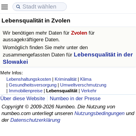
Lebensqualität in Zvolen
Lebenshaltungskosten
Immobilienpreise
Lebensqualität
Wir benötigen mehr Daten für
Zvolen
für
Lebenshaltungskosten-Index (aktuell)
Immobilienpreis-Index (aktuell)
Lebensqualität-Index
aussagekräftigere Daten.
Womöglich finden Sie mehr unter den
Lebenshaltungskosten-Index
Immobilienpreis-Index
Lebensqualität-Index (aktuell)
Lebensqualität in der
zusammengefassten Daten für
Slowakei
Lebenshaltungskosten-Index nach Land
Immobilienpreis-Index nach Land
Lebensqualitätsindex nach Land
Mehr Infos:
Lebenshaltungskosten
|
Kriminalität
|
Klima
in Akaba
Kriminalität
|
Gesundheitsversorgung
|
Umweltverschmutzung
|
Immobilienpreise
|
Lebensqualität
|
Verkehr
Über diese Website
Numbeo in der Presse
Kriminalitäts-Index (aktuell)
Copyright © 2009-2026 Numbeo. Die Nutzung von
numbeo.com unterliegt unseren
Nutzungsbedingungen
und
Kriminalitäts-Index
der
Datenschutzerklärung
Kriminalitätsindex nach Land