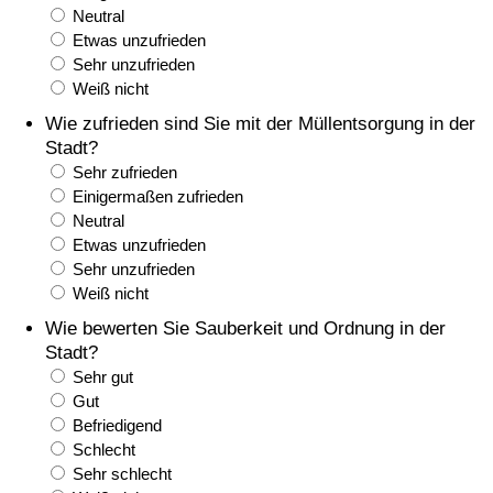
Neutral
Gesundheitsversorgung
Etwas unzufrieden
Sehr unzufrieden
Weiß nicht
Gesundheitsversorgungs-Index (aktuell)
Wie zufrieden sind Sie mit der Müllentsorgung in der
Stadt?
Gesundheitsversorgungs-Index
Sehr zufrieden
Einigermaßen zufrieden
Gesundheitsversorgungs-Index nach Land
Neutral
Etwas unzufrieden
Umweltverschmutzung
Sehr unzufrieden
Weiß nicht
Umweltverschmutzungs-Index (aktuell)
Wie bewerten Sie Sauberkeit und Ordnung in der
Stadt?
Verschmutzungsindex
Sehr gut
Gut
Befriedigend
Umweltverschmutzungs-Index nach Land
Schlecht
Sehr schlecht
Verkehr