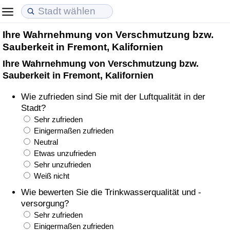
Ihre Wahrnehmung von Verschmutzung bzw.
Lebenshaltungskosten
Immobilienpreise
Lebensqualität
Sauberkeit in Fremont, Kalifornien
Ihre Wahrnehmung von Verschmutzung bzw.
Lebenshaltungskosten-Index (aktuell)
Immobilienpreis-Index (aktuell)
Lebensqualität-Index
Sauberkeit in Fremont, Kalifornien
Lebenshaltungskosten-Index
Immobilienpreis-Index
Lebensqualität-Index (aktuell)
Wie zufrieden sind Sie mit der Luftqualität in der
Stadt?
Lebenshaltungskosten-Index nach Land
Immobilienpreis-Index nach Land
Lebensqualitätsindex nach Land
Sehr zufrieden
Einigermaßen zufrieden
Neutral
in Akaba
Kriminalität
Etwas unzufrieden
Sehr unzufrieden
Kriminalitäts-Index (aktuell)
Weiß nicht
Wie bewerten Sie die Trinkwasserqualität und -
Kriminalitäts-Index
versorgung?
Sehr zufrieden
Kriminalitätsindex nach Land
Einigermaßen zufrieden