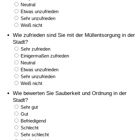
Neutral
Gesundheitsversorgung
Etwas unzufrieden
Sehr unzufrieden
Weiß nicht
Gesundheitsversorgungs-Index (aktuell)
Wie zufrieden sind Sie mit der Müllentsorgung in der
Stadt?
Gesundheitsversorgungs-Index
Sehr zufrieden
Einigermaßen zufrieden
Gesundheitsversorgungs-Index nach Land
Neutral
Etwas unzufrieden
Umweltverschmutzung
Sehr unzufrieden
Weiß nicht
Umweltverschmutzungs-Index (aktuell)
Wie bewerten Sie Sauberkeit und Ordnung in der
Stadt?
Verschmutzungsindex
Sehr gut
Gut
Befriedigend
Umweltverschmutzungs-Index nach Land
Schlecht
Sehr schlecht
Verkehr