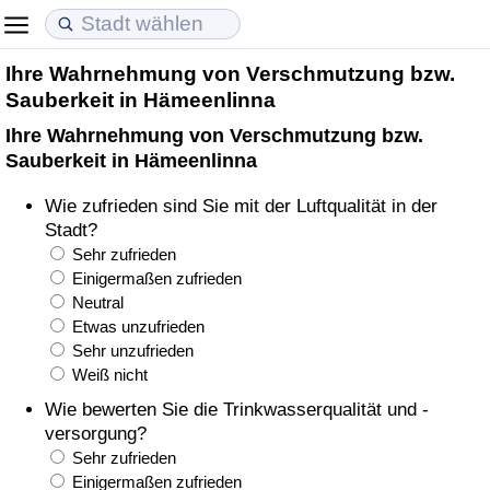
Ihre Wahrnehmung von Verschmutzung bzw.
Lebenshaltungskosten
Immobilienpreise
Lebensqualität
Sauberkeit in Hämeenlinna
Ihre Wahrnehmung von Verschmutzung bzw.
Lebenshaltungskosten-Index (aktuell)
Immobilienpreis-Index (aktuell)
Lebensqualität-Index
Sauberkeit in Hämeenlinna
Lebenshaltungskosten-Index
Immobilienpreis-Index
Lebensqualität-Index (aktuell)
Wie zufrieden sind Sie mit der Luftqualität in der
Stadt?
Lebenshaltungskosten-Index nach Land
Immobilienpreis-Index nach Land
Lebensqualitätsindex nach Land
Sehr zufrieden
Einigermaßen zufrieden
Neutral
in Akaba
Kriminalität
Etwas unzufrieden
Sehr unzufrieden
Kriminalitäts-Index (aktuell)
Weiß nicht
Wie bewerten Sie die Trinkwasserqualität und -
Kriminalitäts-Index
versorgung?
Sehr zufrieden
Kriminalitätsindex nach Land
Einigermaßen zufrieden