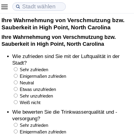
Ihre Wahrnehmung von Verschmutzung bzw.
Lebenshaltungskosten
Immobilienpreise
Lebensqualität
Sauberkeit in High Point, North Carolina
Ihre Wahrnehmung von Verschmutzung bzw.
Lebenshaltungskosten-Index (aktuell)
Immobilienpreis-Index (aktuell)
Lebensqualität-Index
Sauberkeit in High Point, North Carolina
Lebenshaltungskosten-Index
Immobilienpreis-Index
Lebensqualität-Index (aktuell)
Wie zufrieden sind Sie mit der Luftqualität in der
Stadt?
Lebenshaltungskosten-Index nach Land
Immobilienpreis-Index nach Land
Lebensqualitätsindex nach Land
Sehr zufrieden
Einigermaßen zufrieden
Neutral
in Akaba
Kriminalität
Etwas unzufrieden
Sehr unzufrieden
Kriminalitäts-Index (aktuell)
Weiß nicht
Wie bewerten Sie die Trinkwasserqualität und -
Kriminalitäts-Index
versorgung?
Sehr zufrieden
Kriminalitätsindex nach Land
Einigermaßen zufrieden