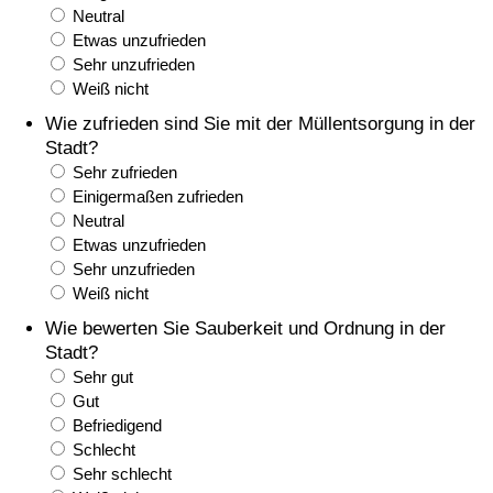
Neutral
Gesundheitsversorgung
Etwas unzufrieden
Sehr unzufrieden
Weiß nicht
Gesundheitsversorgungs-Index (aktuell)
Wie zufrieden sind Sie mit der Müllentsorgung in der
Stadt?
Gesundheitsversorgungs-Index
Sehr zufrieden
Einigermaßen zufrieden
Gesundheitsversorgungs-Index nach Land
Neutral
Etwas unzufrieden
Umweltverschmutzung
Sehr unzufrieden
Weiß nicht
Umweltverschmutzungs-Index (aktuell)
Wie bewerten Sie Sauberkeit und Ordnung in der
Stadt?
Verschmutzungsindex
Sehr gut
Gut
Befriedigend
Umweltverschmutzungs-Index nach Land
Schlecht
Sehr schlecht
Verkehr