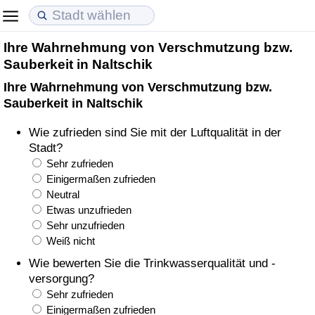
Ihre Wahrnehmung von Verschmutzung bzw.
Lebenshaltungskosten
Immobilienpreise
Lebensqualität
Sauberkeit in Naltschik
Ihre Wahrnehmung von Verschmutzung bzw.
Lebenshaltungskosten-Index (aktuell)
Immobilienpreis-Index (aktuell)
Lebensqualität-Index
Sauberkeit in Naltschik
Lebenshaltungskosten-Index
Immobilienpreis-Index
Lebensqualität-Index (aktuell)
Wie zufrieden sind Sie mit der Luftqualität in der
Stadt?
Lebenshaltungskosten-Index nach Land
Immobilienpreis-Index nach Land
Lebensqualitätsindex nach Land
Sehr zufrieden
Einigermaßen zufrieden
Neutral
in Akaba
Kriminalität
Etwas unzufrieden
Sehr unzufrieden
Kriminalitäts-Index (aktuell)
Weiß nicht
Wie bewerten Sie die Trinkwasserqualität und -
Kriminalitäts-Index
versorgung?
Sehr zufrieden
Kriminalitätsindex nach Land
Einigermaßen zufrieden