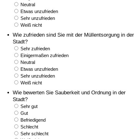
Neutral
Gesundheitsversorgung
Etwas unzufrieden
Sehr unzufrieden
Weiß nicht
Gesundheitsversorgungs-Index (aktuell)
Wie zufrieden sind Sie mit der Müllentsorgung in der
Stadt?
Gesundheitsversorgungs-Index
Sehr zufrieden
Einigermaßen zufrieden
Gesundheitsversorgungs-Index nach Land
Neutral
Etwas unzufrieden
Umweltverschmutzung
Sehr unzufrieden
Weiß nicht
Umweltverschmutzungs-Index (aktuell)
Wie bewerten Sie Sauberkeit und Ordnung in der
Stadt?
Verschmutzungsindex
Sehr gut
Gut
Befriedigend
Umweltverschmutzungs-Index nach Land
Schlecht
Sehr schlecht
Verkehr