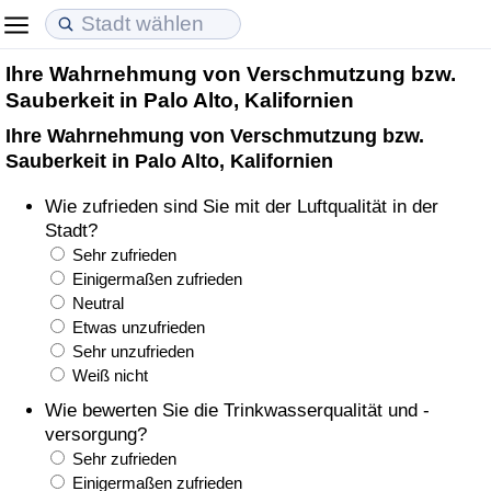
Ihre Wahrnehmung von Verschmutzung bzw.
Lebenshaltungskosten
Immobilienpreise
Lebensqualität
Sauberkeit in Palo Alto, Kalifornien
Ihre Wahrnehmung von Verschmutzung bzw.
Lebenshaltungskosten-Index (aktuell)
Immobilienpreis-Index (aktuell)
Lebensqualität-Index
Sauberkeit in Palo Alto, Kalifornien
Lebenshaltungskosten-Index
Immobilienpreis-Index
Lebensqualität-Index (aktuell)
Wie zufrieden sind Sie mit der Luftqualität in der
Stadt?
Lebenshaltungskosten-Index nach Land
Immobilienpreis-Index nach Land
Lebensqualitätsindex nach Land
Sehr zufrieden
Einigermaßen zufrieden
Neutral
in Akaba
Kriminalität
Etwas unzufrieden
Sehr unzufrieden
Kriminalitäts-Index (aktuell)
Weiß nicht
Wie bewerten Sie die Trinkwasserqualität und -
Kriminalitäts-Index
versorgung?
Sehr zufrieden
Kriminalitätsindex nach Land
Einigermaßen zufrieden