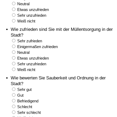
Neutral
Gesundheitsversorgung
Etwas unzufrieden
Sehr unzufrieden
Weiß nicht
Gesundheitsversorgungs-Index (aktuell)
Wie zufrieden sind Sie mit der Müllentsorgung in der
Stadt?
Gesundheitsversorgungs-Index
Sehr zufrieden
Einigermaßen zufrieden
Gesundheitsversorgungs-Index nach Land
Neutral
Etwas unzufrieden
Umweltverschmutzung
Sehr unzufrieden
Weiß nicht
Umweltverschmutzungs-Index (aktuell)
Wie bewerten Sie Sauberkeit und Ordnung in der
Stadt?
Verschmutzungsindex
Sehr gut
Gut
Befriedigend
Umweltverschmutzungs-Index nach Land
Schlecht
Sehr schlecht
Verkehr