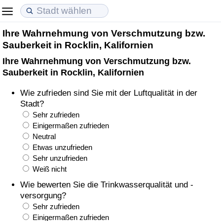
Ihre Wahrnehmung von Verschmutzung bzw.
Lebenshaltungskosten
Immobilienpreise
Lebensqualität
Sauberkeit in Rocklin, Kalifornien
Ihre Wahrnehmung von Verschmutzung bzw.
Lebenshaltungskosten-Index (aktuell)
Immobilienpreis-Index (aktuell)
Lebensqualität-Index
Sauberkeit in Rocklin, Kalifornien
Lebenshaltungskosten-Index
Immobilienpreis-Index
Lebensqualität-Index (aktuell)
Wie zufrieden sind Sie mit der Luftqualität in der
Stadt?
Lebenshaltungskosten-Index nach Land
Immobilienpreis-Index nach Land
Lebensqualitätsindex nach Land
Sehr zufrieden
Einigermaßen zufrieden
Neutral
in Akaba
Kriminalität
Etwas unzufrieden
Sehr unzufrieden
Kriminalitäts-Index (aktuell)
Weiß nicht
Wie bewerten Sie die Trinkwasserqualität und -
Kriminalitäts-Index
versorgung?
Sehr zufrieden
Kriminalitätsindex nach Land
Einigermaßen zufrieden