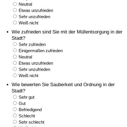
Neutral
Gesundheitsversorgung
Etwas unzufrieden
Sehr unzufrieden
Weiß nicht
Gesundheitsversorgungs-Index (aktuell)
Wie zufrieden sind Sie mit der Müllentsorgung in der
Stadt?
Gesundheitsversorgungs-Index
Sehr zufrieden
Einigermaßen zufrieden
Gesundheitsversorgungs-Index nach Land
Neutral
Etwas unzufrieden
Umweltverschmutzung
Sehr unzufrieden
Weiß nicht
Umweltverschmutzungs-Index (aktuell)
Wie bewerten Sie Sauberkeit und Ordnung in der
Stadt?
Verschmutzungsindex
Sehr gut
Gut
Befriedigend
Umweltverschmutzungs-Index nach Land
Schlecht
Sehr schlecht
Verkehr