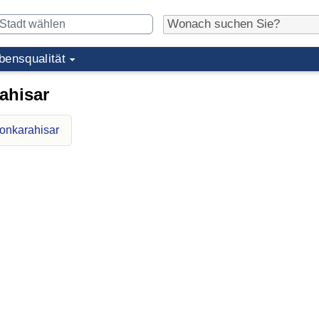
bensqualität
ahisar
yonkarahisar