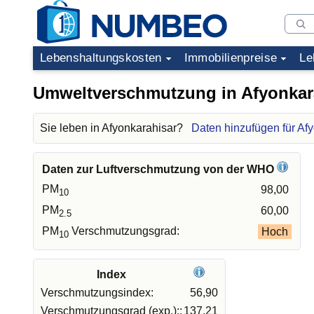
Lebenshaltungskosten
Immobilienpreise
Le
Umweltverschmutzung in Afyonkar
Sie leben in Afyonkarahisar?
Daten hinzufügen für Af
Daten zur Luftverschmutzung von der WHO
PM
98,00
10
PM
60,00
2.5
PM
Verschmutzungsgrad:
Hoch
10
Index
Verschmutzungsindex:
56,90
Verschmutzungsgrad (exp.)::
137,21