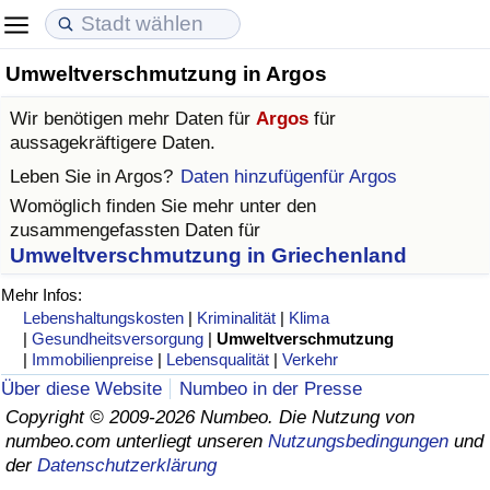
Umweltverschmutzung in Argos
Lebenshaltungskosten
Immobilienpreise
Lebensqualität
Wir benötigen mehr Daten für
Argos
für
Lebenshaltungskosten-Index (aktuell)
Immobilienpreis-Index (aktuell)
Lebensqualität-Index
aussagekräftigere Daten.
Leben Sie in
Argos
?
Daten hinzufügenfür Argos
Lebenshaltungskosten-Index
Immobilienpreis-Index
Lebensqualität-Index (aktuell)
Womöglich finden Sie mehr unter den
zusammengefassten Daten für
Lebenshaltungskosten-Index nach Land
Immobilienpreis-Index nach Land
Lebensqualitätsindex nach Land
Umweltverschmutzung in Griechenland
Mehr Infos:
in Akaba
Kriminalität
Lebenshaltungskosten
|
Kriminalität
|
Klima
|
Gesundheitsversorgung
|
Umweltverschmutzung
|
Immobilienpreise
|
Lebensqualität
|
Verkehr
Kriminalitäts-Index (aktuell)
Über diese Website
Numbeo in der Presse
Copyright © 2009-2026 Numbeo. Die Nutzung von
Kriminalitäts-Index
numbeo.com unterliegt unseren
Nutzungsbedingungen
und
der
Datenschutzerklärung
Kriminalitätsindex nach Land