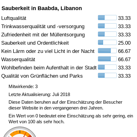
Sauberkeit in Baabda, Libanon
Gesundheitsversorgung
Luftqualität
33.33
Trinkwasserqualität und -versorgung
33.33
Gesundheitsversorgungs-Index (aktuell)
Zufriedenheit mit der Müllentsorgung
33.33
Gesundheitsversorgungs-Index
Sauberkeit und Ordentlichkeit
25.00
Kein Lärm oder zu viel Licht in der Nacht
66.67
Gesundheitsversorgungs-Index nach Land
Wasserqualität
66.67
Wohlbefinden beim Aufenthalt in der Stadt
33.33
Umweltverschmutzung
Qualität von Grünflächen und Parks
33.33
Mitwirkende: 3
Umweltverschmutzungs-Index (aktuell)
Letzte Aktualisierung: Juli 2018
Diese Daten beruhen auf der Einschätzung der Besucher
Verschmutzungsindex
dieser Website in den vergangenen drei Jahren.
Ein Wert von 0 bedeutet eine Einschätzung als sehr gering, ein
Umweltverschmutzungs-Index nach Land
Wert von 100 als sehr hoch.
Verkehr