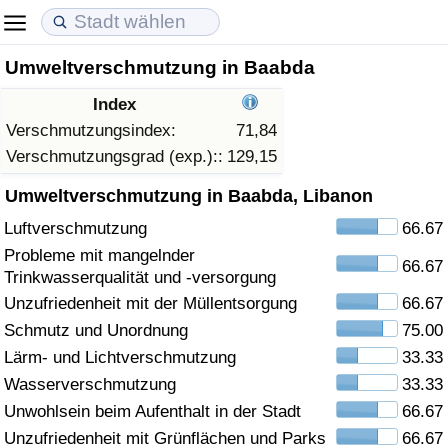
Umweltverschmutzung in Baabda
Lebenshaltungskosten
Immobilienpreise
Lebensqualität
Index
Lebenshaltungskosten-Index (aktuell)
Immobilienpreis-Index (aktuell)
Lebensqualität-Index
Verschmutzungsindex:
71,84
Verschmutzungsgrad (exp.)::
129,15
Lebenshaltungskosten-Index
Immobilienpreis-Index
Lebensqualität-Index (aktuell)
Umweltverschmutzung in Baabda, Libanon
Luftverschmutzung
66.67
Lebenshaltungskosten-Index nach Land
Immobilienpreis-Index nach Land
Lebensqualitätsindex nach Land
Probleme mit mangelnder
66.67
Trinkwasserqualität und -versorgung
in Akaba
Kriminalität
Unzufriedenheit mit der Müllentsorgung
66.67
Schmutz und Unordnung
75.00
Kriminalitäts-Index (aktuell)
Lärm- und Lichtverschmutzung
33.33
Kriminalitäts-Index
Wasserverschmutzung
33.33
Unwohlsein beim Aufenthalt in der Stadt
66.67
Kriminalitätsindex nach Land
Unzufriedenheit mit Grünflächen und Parks
66.67