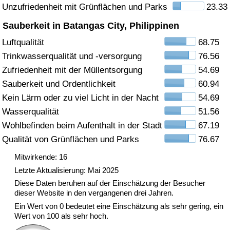
Unzufriedenheit mit Grünflächen und Parks
23.33
Gesundheitsversorgung
Sauberkeit in Batangas City, Philippinen
Luftqualität
68.75
Gesundheitsversorgungs-Index (aktuell)
Trinkwasserqualität und -versorgung
76.56
Zufriedenheit mit der Müllentsorgung
54.69
Gesundheitsversorgungs-Index
Sauberkeit und Ordentlichkeit
60.94
Gesundheitsversorgungs-Index nach Land
Kein Lärm oder zu viel Licht in der Nacht
54.69
Wasserqualität
51.56
Umweltverschmutzung
Wohlbefinden beim Aufenthalt in der Stadt
67.19
Qualität von Grünflächen und Parks
76.67
Umweltverschmutzungs-Index (aktuell)
Mitwirkende: 16
Letzte Aktualisierung: Mai 2025
Verschmutzungsindex
Diese Daten beruhen auf der Einschätzung der Besucher
dieser Website in den vergangenen drei Jahren.
Umweltverschmutzungs-Index nach Land
Ein Wert von 0 bedeutet eine Einschätzung als sehr gering, ein
Wert von 100 als sehr hoch.
Verkehr