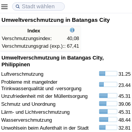
Umweltverschmutzung in Batangas City
Lebenshaltungskosten
Immobilienpreise
Lebensqualität
Index
Lebenshaltungskosten-Index (aktuell)
Immobilienpreis-Index (aktuell)
Lebensqualität-Index
Verschmutzungsindex:
40,08
Verschmutzungsgrad (exp.)::
67,41
Lebenshaltungskosten-Index
Immobilienpreis-Index
Lebensqualität-Index (aktuell)
Umweltverschmutzung in Batangas City,
Philippinen
Lebenshaltungskosten-Index nach Land
Immobilienpreis-Index nach Land
Lebensqualitätsindex nach Land
Luftverschmutzung
31.25
Probleme mit mangelnder
in Akaba
Kriminalität
23.44
Trinkwasserqualität und -versorgung
Unzufriedenheit mit der Müllentsorgung
45.31
Kriminalitäts-Index (aktuell)
Schmutz und Unordnung
39.06
Lärm- und Lichtverschmutzung
45.31
Kriminalitäts-Index
Wasserverschmutzung
48.44
Kriminalitätsindex nach Land
Unwohlsein beim Aufenthalt in der Stadt
32.81