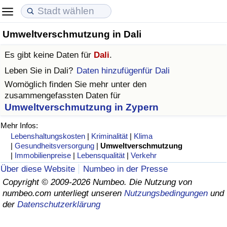
Umweltverschmutzung in Dali
Lebenshaltungskosten
Immobilienpreise
Lebensqualität
Es gibt keine Daten für
Dali
.
Lebenshaltungskosten-Index (aktuell)
Immobilienpreis-Index (aktuell)
Lebensqualität-Index
Leben Sie in
Dali
?
Daten hinzufügenfür Dali
Womöglich finden Sie mehr unter den
Lebenshaltungskosten-Index
Immobilienpreis-Index
Lebensqualität-Index (aktuell)
zusammengefassten Daten für
Umweltverschmutzung in Zypern
Lebenshaltungskosten-Index nach Land
Immobilienpreis-Index nach Land
Lebensqualitätsindex nach Land
Mehr Infos:
Lebenshaltungskosten
|
Kriminalität
|
Klima
in Akaba
Kriminalität
|
Gesundheitsversorgung
|
Umweltverschmutzung
|
Immobilienpreise
|
Lebensqualität
|
Verkehr
Kriminalitäts-Index (aktuell)
Über diese Website
Numbeo in der Presse
Copyright © 2009-2026 Numbeo. Die Nutzung von
numbeo.com unterliegt unseren
Nutzungsbedingungen
und
Kriminalitäts-Index
der
Datenschutzerklärung
Kriminalitätsindex nach Land