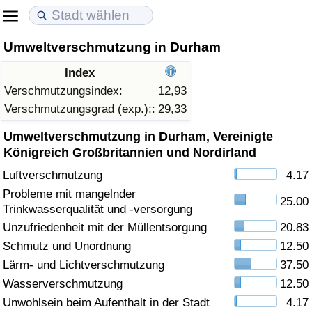
Umweltverschmutzung in Durham
Lebenshaltungskosten
Immobilienpreise
Lebensqualität
Index
Lebenshaltungskosten-Index (aktuell)
Immobilienpreis-Index (aktuell)
Lebensqualität-Index
Verschmutzungsindex:
12,93
Verschmutzungsgrad (exp.)::
29,33
Lebenshaltungskosten-Index
Immobilienpreis-Index
Lebensqualität-Index (aktuell)
Umweltverschmutzung in Durham, Vereinigte
Königreich Großbritannien und Nordirland
Lebenshaltungskosten-Index nach Land
Immobilienpreis-Index nach Land
Lebensqualitätsindex nach Land
Luftverschmutzung
4.17
Probleme mit mangelnder
in Akaba
Kriminalität
25.00
Trinkwasserqualität und -versorgung
Unzufriedenheit mit der Müllentsorgung
20.83
Kriminalitäts-Index (aktuell)
Schmutz und Unordnung
12.50
Lärm- und Lichtverschmutzung
37.50
Kriminalitäts-Index
Wasserverschmutzung
12.50
Kriminalitätsindex nach Land
Unwohlsein beim Aufenthalt in der Stadt
4.17