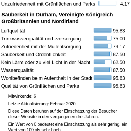
Unzufriedenheit mit Grünflächen und Parks
4.17
Gesundheitsversorgung
Sauberkeit in Durham, Vereinigte Königreich
Großbritannien und Nordirland
Gesundheitsversorgungs-Index (aktuell)
Luftqualität
95.83
Trinkwasserqualität und -versorgung
75.00
Gesundheitsversorgungs-Index
Zufriedenheit mit der Müllentsorgung
79.17
Sauberkeit und Ordentlichkeit
87.50
Gesundheitsversorgungs-Index nach Land
Kein Lärm oder zu viel Licht in der Nacht
62.50
Umweltverschmutzung
Wasserqualität
87.50
Wohlbefinden beim Aufenthalt in der Stadt
95.83
Umweltverschmutzungs-Index (aktuell)
Qualität von Grünflächen und Parks
95.83
Mitwirkende: 6
Verschmutzungsindex
Letzte Aktualisierung: Februar 2020
Diese Daten beruhen auf der Einschätzung der Besucher
Umweltverschmutzungs-Index nach Land
dieser Website in den vergangenen drei Jahren.
Ein Wert von 0 bedeutet eine Einschätzung als sehr gering, ein
Verkehr
Wert von 100 als sehr hoch.