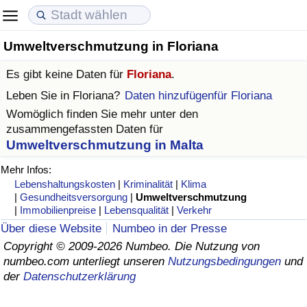
Umweltverschmutzung in Floriana
Lebenshaltungskosten
Immobilienpreise
Lebensqualität
Es gibt keine Daten für
Floriana
.
Lebenshaltungskosten-Index (aktuell)
Immobilienpreis-Index (aktuell)
Lebensqualität-Index
Leben Sie in
Floriana
?
Daten hinzufügenfür Floriana
Womöglich finden Sie mehr unter den
Lebenshaltungskosten-Index
Immobilienpreis-Index
Lebensqualität-Index (aktuell)
zusammengefassten Daten für
Umweltverschmutzung in Malta
Lebenshaltungskosten-Index nach Land
Immobilienpreis-Index nach Land
Lebensqualitätsindex nach Land
Mehr Infos:
Lebenshaltungskosten
|
Kriminalität
|
Klima
in Akaba
Kriminalität
|
Gesundheitsversorgung
|
Umweltverschmutzung
|
Immobilienpreise
|
Lebensqualität
|
Verkehr
Kriminalitäts-Index (aktuell)
Über diese Website
Numbeo in der Presse
Copyright © 2009-2026 Numbeo. Die Nutzung von
numbeo.com unterliegt unseren
Nutzungsbedingungen
und
Kriminalitäts-Index
der
Datenschutzerklärung
Kriminalitätsindex nach Land