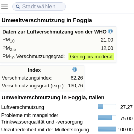
Umweltverschmutzung in Foggia
Lebenshaltungskosten
Immobilienpreise
Lebensqualität
Daten zur Luftverschmutzung von der WHO
Lebenshaltungskosten-Index (aktuell)
Immobilienpreis-Index (aktuell)
Lebensqualität-Index
PM
21,00
10
PM
12,00
2.5
Lebenshaltungskosten-Index
Immobilienpreis-Index
Lebensqualität-Index (aktuell)
PM
Verschmutzungsgrad:
Gering bis moderat
10
Lebenshaltungskosten-Index nach Land
Immobilienpreis-Index nach Land
Lebensqualitätsindex nach Land
Index
Verschmutzungsindex:
62,26
in Akaba
Kriminalität
Verschmutzungsgrad (exp.)::
130,76
Umweltverschmutzung in Foggia, Italien
Kriminalitäts-Index (aktuell)
Luftverschmutzung
27.27
Kriminalitäts-Index
Probleme mit mangelnder
75.00
Trinkwasserqualität und -versorgung
Kriminalitätsindex nach Land
Unzufriedenheit mit der Müllentsorgung
100.00