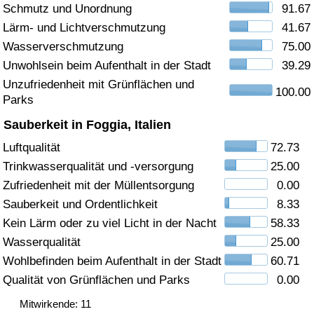
Schmutz und Unordnung
91.67
Gesundheitsversorgung
Lärm- und Lichtverschmutzung
41.67
Wasserverschmutzung
75.00
Gesundheitsversorgungs-Index (aktuell)
Unwohlsein beim Aufenthalt in der Stadt
39.29
Unzufriedenheit mit Grünflächen und
100.00
Gesundheitsversorgungs-Index
Parks
Sauberkeit in Foggia, Italien
Gesundheitsversorgungs-Index nach Land
Luftqualität
72.73
Trinkwasserqualität und -versorgung
25.00
Umweltverschmutzung
Zufriedenheit mit der Müllentsorgung
0.00
Umweltverschmutzungs-Index (aktuell)
Sauberkeit und Ordentlichkeit
8.33
Kein Lärm oder zu viel Licht in der Nacht
58.33
Verschmutzungsindex
Wasserqualität
25.00
Wohlbefinden beim Aufenthalt in der Stadt
60.71
Umweltverschmutzungs-Index nach Land
Qualität von Grünflächen und Parks
0.00
Mitwirkende: 11
Verkehr