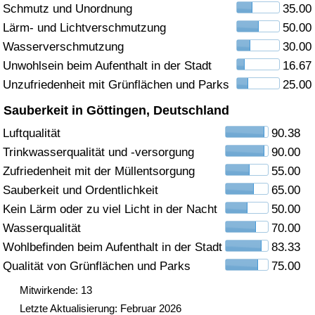
Schmutz und Unordnung
35.00
Gesundheitsversorgung
Lärm- und Lichtverschmutzung
50.00
Wasserverschmutzung
30.00
Gesundheitsversorgungs-Index (aktuell)
Unwohlsein beim Aufenthalt in der Stadt
16.67
Unzufriedenheit mit Grünflächen und Parks
25.00
Gesundheitsversorgungs-Index
Sauberkeit in Göttingen, Deutschland
Gesundheitsversorgungs-Index nach Land
Luftqualität
90.38
Trinkwasserqualität und -versorgung
90.00
Umweltverschmutzung
Zufriedenheit mit der Müllentsorgung
55.00
Sauberkeit und Ordentlichkeit
65.00
Umweltverschmutzungs-Index (aktuell)
Kein Lärm oder zu viel Licht in der Nacht
50.00
Wasserqualität
70.00
Verschmutzungsindex
Wohlbefinden beim Aufenthalt in der Stadt
83.33
Qualität von Grünflächen und Parks
75.00
Umweltverschmutzungs-Index nach Land
Mitwirkende: 13
Letzte Aktualisierung: Februar 2026
Verkehr