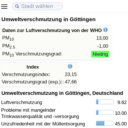
Umweltverschmutzung in Göttingen
Lebenshaltungskosten
Immobilienpreise
Lebensqualität
Daten zur Luftverschmutzung von der WHO
Lebenshaltungskosten-Index (aktuell)
Immobilienpreis-Index (aktuell)
Lebensqualität-Index
PM
13,00
10
PM
-1,00
2.5
Lebenshaltungskosten-Index
Immobilienpreis-Index
Lebensqualität-Index (aktuell)
PM
Verschmutzungsgrad:
Niedrig
10
Lebenshaltungskosten-Index nach Land
Immobilienpreis-Index nach Land
Lebensqualitätsindex nach Land
Index
Verschmutzungsindex:
23,15
in Akaba
Kriminalität
Verschmutzungsgrad (exp.)::
47,66
Umweltverschmutzung in Göttingen, Deutschland
Kriminalitäts-Index (aktuell)
Luftverschmutzung
9.62
Kriminalitäts-Index
Probleme mit mangelnder
10.00
Trinkwasserqualität und -versorgung
Kriminalitätsindex nach Land
Unzufriedenheit mit der Müllentsorgung
45.00