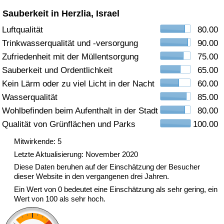
Sauberkeit in Herzlia, Israel
Gesundheitsversorgung
Luftqualität
80.00
Trinkwasserqualität und -versorgung
90.00
Gesundheitsversorgungs-Index (aktuell)
Zufriedenheit mit der Müllentsorgung
75.00
Gesundheitsversorgungs-Index
Sauberkeit und Ordentlichkeit
65.00
Kein Lärm oder zu viel Licht in der Nacht
60.00
Gesundheitsversorgungs-Index nach Land
Wasserqualität
85.00
Wohlbefinden beim Aufenthalt in der Stadt
80.00
Umweltverschmutzung
Qualität von Grünflächen und Parks
100.00
Mitwirkende: 5
Umweltverschmutzungs-Index (aktuell)
Letzte Aktualisierung: November 2020
Diese Daten beruhen auf der Einschätzung der Besucher
Verschmutzungsindex
dieser Website in den vergangenen drei Jahren.
Ein Wert von 0 bedeutet eine Einschätzung als sehr gering, ein
Umweltverschmutzungs-Index nach Land
Wert von 100 als sehr hoch.
Verkehr