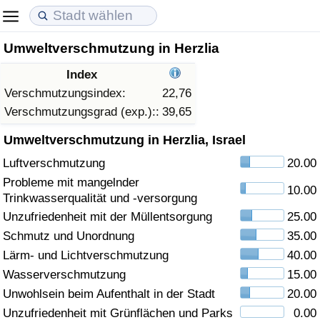
Umweltverschmutzung in Herzlia
Lebenshaltungskosten
Immobilienpreise
Lebensqualität
Index
Lebenshaltungskosten-Index (aktuell)
Immobilienpreis-Index (aktuell)
Lebensqualität-Index
Verschmutzungsindex:
22,76
Verschmutzungsgrad (exp.)::
39,65
Lebenshaltungskosten-Index
Immobilienpreis-Index
Lebensqualität-Index (aktuell)
Umweltverschmutzung in Herzlia, Israel
Luftverschmutzung
20.00
Lebenshaltungskosten-Index nach Land
Immobilienpreis-Index nach Land
Lebensqualitätsindex nach Land
Probleme mit mangelnder
10.00
Trinkwasserqualität und -versorgung
in Akaba
Kriminalität
Unzufriedenheit mit der Müllentsorgung
25.00
Schmutz und Unordnung
35.00
Kriminalitäts-Index (aktuell)
Lärm- und Lichtverschmutzung
40.00
Kriminalitäts-Index
Wasserverschmutzung
15.00
Unwohlsein beim Aufenthalt in der Stadt
20.00
Kriminalitätsindex nach Land
Unzufriedenheit mit Grünflächen und Parks
0.00