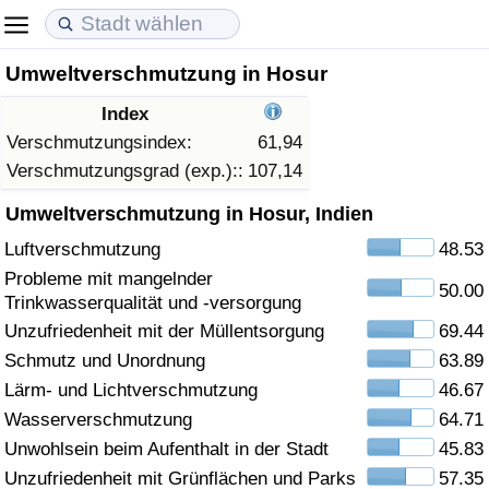
Umweltverschmutzung in Hosur
Lebenshaltungskosten
Immobilienpreise
Lebensqualität
Index
Lebenshaltungskosten-Index (aktuell)
Immobilienpreis-Index (aktuell)
Lebensqualität-Index
Verschmutzungsindex:
61,94
Verschmutzungsgrad (exp.)::
107,14
Lebenshaltungskosten-Index
Immobilienpreis-Index
Lebensqualität-Index (aktuell)
Umweltverschmutzung in Hosur, Indien
Luftverschmutzung
48.53
Lebenshaltungskosten-Index nach Land
Immobilienpreis-Index nach Land
Lebensqualitätsindex nach Land
Probleme mit mangelnder
50.00
Trinkwasserqualität und -versorgung
in Akaba
Kriminalität
Unzufriedenheit mit der Müllentsorgung
69.44
Schmutz und Unordnung
63.89
Kriminalitäts-Index (aktuell)
Lärm- und Lichtverschmutzung
46.67
Kriminalitäts-Index
Wasserverschmutzung
64.71
Unwohlsein beim Aufenthalt in der Stadt
45.83
Kriminalitätsindex nach Land
Unzufriedenheit mit Grünflächen und Parks
57.35