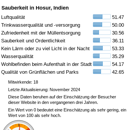
Sauberkeit in Hosur, Indien
Gesundheitsversorgung
Luftqualität
51.47
Trinkwasserqualität und -versorgung
50.00
Gesundheitsversorgungs-Index (aktuell)
Zufriedenheit mit der Müllentsorgung
30.56
Gesundheitsversorgungs-Index
Sauberkeit und Ordentlichkeit
36.11
Kein Lärm oder zu viel Licht in der Nacht
53.33
Gesundheitsversorgungs-Index nach Land
Wasserqualität
35.29
Wohlbefinden beim Aufenthalt in der Stadt
54.17
Umweltverschmutzung
Qualität von Grünflächen und Parks
42.65
Mitwirkende: 18
Umweltverschmutzungs-Index (aktuell)
Letzte Aktualisierung: November 2024
Diese Daten beruhen auf der Einschätzung der Besucher
Verschmutzungsindex
dieser Website in den vergangenen drei Jahren.
Ein Wert von 0 bedeutet eine Einschätzung als sehr gering, ein
Umweltverschmutzungs-Index nach Land
Wert von 100 als sehr hoch.
Verkehr