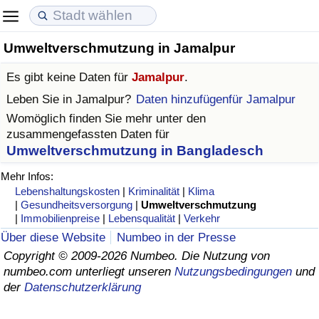
Umweltverschmutzung in Jamalpur
Lebenshaltungskosten
Immobilienpreise
Lebensqualität
Es gibt keine Daten für
Jamalpur
.
Lebenshaltungskosten-Index (aktuell)
Immobilienpreis-Index (aktuell)
Lebensqualität-Index
Leben Sie in
Jamalpur
?
Daten hinzufügenfür Jamalpur
Womöglich finden Sie mehr unter den
Lebenshaltungskosten-Index
Immobilienpreis-Index
Lebensqualität-Index (aktuell)
zusammengefassten Daten für
Umweltverschmutzung in Bangladesch
Lebenshaltungskosten-Index nach Land
Immobilienpreis-Index nach Land
Lebensqualitätsindex nach Land
Mehr Infos:
Lebenshaltungskosten
|
Kriminalität
|
Klima
in Akaba
Kriminalität
|
Gesundheitsversorgung
|
Umweltverschmutzung
|
Immobilienpreise
|
Lebensqualität
|
Verkehr
Kriminalitäts-Index (aktuell)
Über diese Website
Numbeo in der Presse
Copyright © 2009-2026 Numbeo. Die Nutzung von
numbeo.com unterliegt unseren
Nutzungsbedingungen
und
Kriminalitäts-Index
der
Datenschutzerklärung
Kriminalitätsindex nach Land