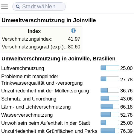
Umweltverschmutzung in Joinville
Lebenshaltungskosten
Immobilienpreise
Lebensqualität
Index
Lebenshaltungskosten-Index (aktuell)
Immobilienpreis-Index (aktuell)
Lebensqualität-Index
Verschmutzungsindex:
41,97
Verschmutzungsgrad (exp.)::
80,60
Lebenshaltungskosten-Index
Immobilienpreis-Index
Lebensqualität-Index (aktuell)
Umweltverschmutzung in Joinville, Brasilien
Luftverschmutzung
25.00
Lebenshaltungskosten-Index nach Land
Immobilienpreis-Index nach Land
Lebensqualitätsindex nach Land
Probleme mit mangelnder
27.78
Trinkwasserqualität und -versorgung
in Akaba
Kriminalität
Unzufriedenheit mit der Müllentsorgung
36.76
Schmutz und Unordnung
43.06
Kriminalitäts-Index (aktuell)
Lärm- und Lichtverschmutzung
66.18
Kriminalitäts-Index
Wasserverschmutzung
52.78
Unwohlsein beim Aufenthalt in der Stadt
25.00
Kriminalitätsindex nach Land
Unzufriedenheit mit Grünflächen und Parks
76.39