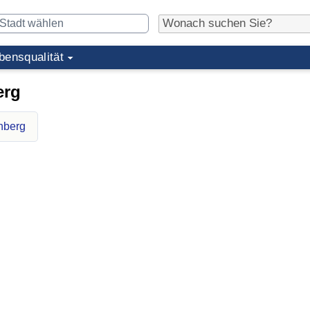
bensqualität
erg
nberg