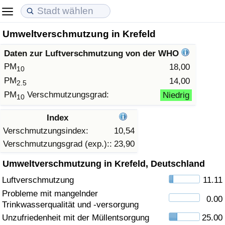
Umweltverschmutzung in Krefeld
Lebenshaltungskosten
Immobilienpreise
Lebensqualität
Daten zur Luftverschmutzung von der WHO
Lebenshaltungskosten-Index (aktuell)
Immobilienpreis-Index (aktuell)
Lebensqualität-Index
PM
18,00
10
PM
14,00
2.5
Lebenshaltungskosten-Index
Immobilienpreis-Index
Lebensqualität-Index (aktuell)
PM
Verschmutzungsgrad:
Niedrig
10
Lebenshaltungskosten-Index nach Land
Immobilienpreis-Index nach Land
Lebensqualitätsindex nach Land
Index
Verschmutzungsindex:
10,54
in Akaba
Kriminalität
Verschmutzungsgrad (exp.)::
23,90
Umweltverschmutzung in Krefeld, Deutschland
Kriminalitäts-Index (aktuell)
Luftverschmutzung
11.11
Kriminalitäts-Index
Probleme mit mangelnder
0.00
Trinkwasserqualität und -versorgung
Kriminalitätsindex nach Land
Unzufriedenheit mit der Müllentsorgung
25.00