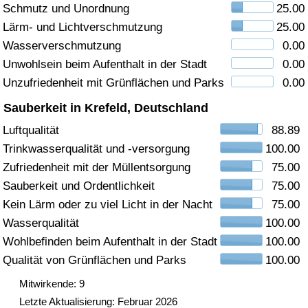
Schmutz und Unordnung
25.00
Gesundheitsversorgung
Lärm- und Lichtverschmutzung
25.00
Wasserverschmutzung
0.00
Gesundheitsversorgungs-Index (aktuell)
Unwohlsein beim Aufenthalt in der Stadt
0.00
Unzufriedenheit mit Grünflächen und Parks
0.00
Gesundheitsversorgungs-Index
Sauberkeit in Krefeld, Deutschland
Gesundheitsversorgungs-Index nach Land
Luftqualität
88.89
Trinkwasserqualität und -versorgung
100.00
Umweltverschmutzung
Zufriedenheit mit der Müllentsorgung
75.00
Sauberkeit und Ordentlichkeit
75.00
Umweltverschmutzungs-Index (aktuell)
Kein Lärm oder zu viel Licht in der Nacht
75.00
Wasserqualität
100.00
Verschmutzungsindex
Wohlbefinden beim Aufenthalt in der Stadt
100.00
Qualität von Grünflächen und Parks
100.00
Umweltverschmutzungs-Index nach Land
Mitwirkende: 9
Letzte Aktualisierung: Februar 2026
Verkehr