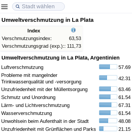
Umweltverschmutzung in La Plata
Lebenshaltungskosten
Immobilienpreise
Lebensqualität
Index
Lebenshaltungskosten-Index (aktuell)
Immobilienpreis-Index (aktuell)
Lebensqualität-Index
Verschmutzungsindex:
63,53
Verschmutzungsgrad (exp.)::
111,73
Lebenshaltungskosten-Index
Immobilienpreis-Index
Lebensqualität-Index (aktuell)
Umweltverschmutzung in La Plata, Argentinien
Luftverschmutzung
57.69
Lebenshaltungskosten-Index nach Land
Immobilienpreis-Index nach Land
Lebensqualitätsindex nach Land
Probleme mit mangelnder
42.31
Trinkwasserqualität und -versorgung
in Akaba
Kriminalität
Unzufriedenheit mit der Müllentsorgung
63.46
Schmutz und Unordnung
61.54
Kriminalitäts-Index (aktuell)
Lärm- und Lichtverschmutzung
67.31
Kriminalitäts-Index
Wasserverschmutzung
61.54
Unwohlsein beim Aufenthalt in der Stadt
48.08
Kriminalitätsindex nach Land
Unzufriedenheit mit Grünflächen und Parks
21.15