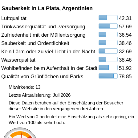
Sauberkeit in La Plata, Argentinien
Gesundheitsversorgung
Luftqualität
42.31
Trinkwasserqualität und -versorgung
57.69
Gesundheitsversorgungs-Index (aktuell)
Zufriedenheit mit der Müllentsorgung
36.54
Gesundheitsversorgungs-Index
Sauberkeit und Ordentlichkeit
38.46
Kein Lärm oder zu viel Licht in der Nacht
32.69
Gesundheitsversorgungs-Index nach Land
Wasserqualität
38.46
Wohlbefinden beim Aufenthalt in der Stadt
51.92
Umweltverschmutzung
Qualität von Grünflächen und Parks
78.85
Mitwirkende: 13
Umweltverschmutzungs-Index (aktuell)
Letzte Aktualisierung: Juli 2026
Diese Daten beruhen auf der Einschätzung der Besucher
Verschmutzungsindex
dieser Website in den vergangenen drei Jahren.
Ein Wert von 0 bedeutet eine Einschätzung als sehr gering, ein
Umweltverschmutzungs-Index nach Land
Wert von 100 als sehr hoch.
Verkehr