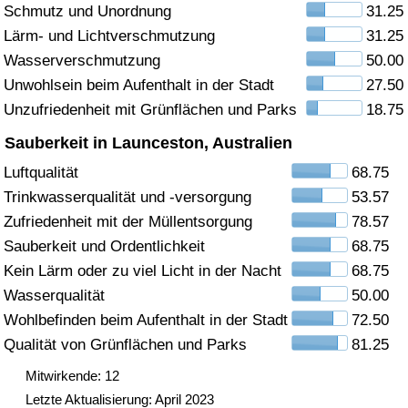
Schmutz und Unordnung
31.25
Gesundheitsversorgung
Lärm- und Lichtverschmutzung
31.25
Wasserverschmutzung
50.00
Gesundheitsversorgungs-Index (aktuell)
Unwohlsein beim Aufenthalt in der Stadt
27.50
Unzufriedenheit mit Grünflächen und Parks
18.75
Gesundheitsversorgungs-Index
Sauberkeit in Launceston, Australien
Gesundheitsversorgungs-Index nach Land
Luftqualität
68.75
Trinkwasserqualität und -versorgung
53.57
Umweltverschmutzung
Zufriedenheit mit der Müllentsorgung
78.57
Sauberkeit und Ordentlichkeit
68.75
Umweltverschmutzungs-Index (aktuell)
Kein Lärm oder zu viel Licht in der Nacht
68.75
Wasserqualität
50.00
Verschmutzungsindex
Wohlbefinden beim Aufenthalt in der Stadt
72.50
Qualität von Grünflächen und Parks
81.25
Umweltverschmutzungs-Index nach Land
Mitwirkende: 12
Letzte Aktualisierung: April 2023
Verkehr