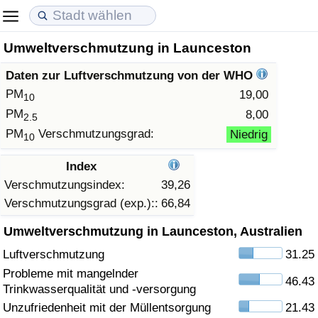
Umweltverschmutzung in Launceston
Lebenshaltungskosten
Immobilienpreise
Lebensqualität
Daten zur Luftverschmutzung von der WHO
Lebenshaltungskosten-Index (aktuell)
Immobilienpreis-Index (aktuell)
Lebensqualität-Index
PM
19,00
10
PM
8,00
2.5
Lebenshaltungskosten-Index
Immobilienpreis-Index
Lebensqualität-Index (aktuell)
PM
Verschmutzungsgrad:
Niedrig
10
Lebenshaltungskosten-Index nach Land
Immobilienpreis-Index nach Land
Lebensqualitätsindex nach Land
Index
Verschmutzungsindex:
39,26
in Akaba
Kriminalität
Verschmutzungsgrad (exp.)::
66,84
Umweltverschmutzung in Launceston, Australien
Kriminalitäts-Index (aktuell)
Luftverschmutzung
31.25
Kriminalitäts-Index
Probleme mit mangelnder
46.43
Trinkwasserqualität und -versorgung
Kriminalitätsindex nach Land
Unzufriedenheit mit der Müllentsorgung
21.43