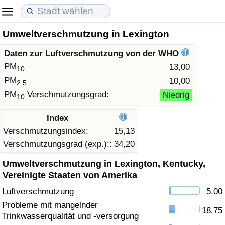
Umweltverschmutzung in Lexington
Lebenshaltungskosten
Immobilienpreise
Lebensqualität
Daten zur Luftverschmutzung von der WHO
Lebenshaltungskosten-Index (aktuell)
Immobilienpreis-Index (aktuell)
Lebensqualität-Index
PM
13,00
10
PM
10,00
2.5
Lebenshaltungskosten-Index
Immobilienpreis-Index
Lebensqualität-Index (aktuell)
PM
Verschmutzungsgrad:
Niedrig
10
Lebenshaltungskosten-Index nach Land
Immobilienpreis-Index nach Land
Lebensqualitätsindex nach Land
Index
Verschmutzungsindex:
15,13
in Akaba
Kriminalität
Verschmutzungsgrad (exp.)::
34,20
Umweltverschmutzung in Lexington, Kentucky,
Kriminalitäts-Index (aktuell)
Vereinigte Staaten von Amerika
Luftverschmutzung
5.00
Kriminalitäts-Index
Probleme mit mangelnder
18.75
Trinkwasserqualität und -versorgung
Kriminalitätsindex nach Land