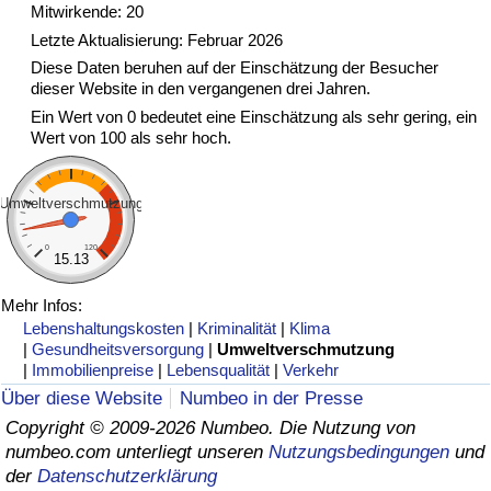
Mitwirkende: 20
Letzte Aktualisierung: Februar 2026
Verkehrs-Index
Diese Daten beruhen auf der Einschätzung der Besucher
dieser Website in den vergangenen drei Jahren.
Verkehrs-Index (aktuell)
Ein Wert von 0 bedeutet eine Einschätzung als sehr gering, ein
Wert von 100 als sehr hoch.
Verkehrs-Index nach Land
Umweltverschmutzung
0
120
15.13
Mehr Infos:
Lebenshaltungskosten
|
Kriminalität
|
Klima
|
Gesundheitsversorgung
|
Umweltverschmutzung
|
Immobilienpreise
|
Lebensqualität
|
Verkehr
Über diese Website
Numbeo in der Presse
Copyright © 2009-2026 Numbeo. Die Nutzung von
numbeo.com unterliegt unseren
Nutzungsbedingungen
und
der
Datenschutzerklärung