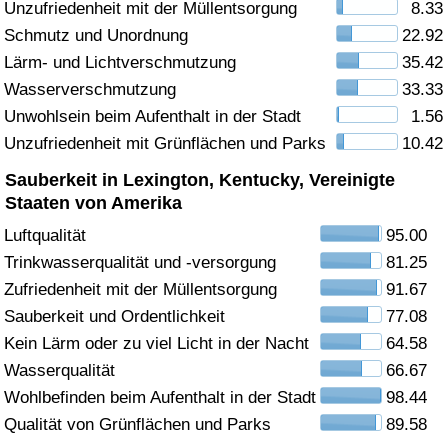
Unzufriedenheit mit der Müllentsorgung
8.33
Schmutz und Unordnung
22.92
Gesundheitsversorgung
Lärm- und Lichtverschmutzung
35.42
Gesundheitsversorgungs-Index (aktuell)
Wasserverschmutzung
33.33
Unwohlsein beim Aufenthalt in der Stadt
1.56
Gesundheitsversorgungs-Index
Unzufriedenheit mit Grünflächen und Parks
10.42
Sauberkeit in Lexington, Kentucky, Vereinigte
Gesundheitsversorgungs-Index nach Land
Staaten von Amerika
Luftqualität
95.00
Umweltverschmutzung
Trinkwasserqualität und -versorgung
81.25
Zufriedenheit mit der Müllentsorgung
91.67
Umweltverschmutzungs-Index (aktuell)
Sauberkeit und Ordentlichkeit
77.08
Verschmutzungsindex
Kein Lärm oder zu viel Licht in der Nacht
64.58
Wasserqualität
66.67
Umweltverschmutzungs-Index nach Land
Wohlbefinden beim Aufenthalt in der Stadt
98.44
Qualität von Grünflächen und Parks
89.58
Verkehr