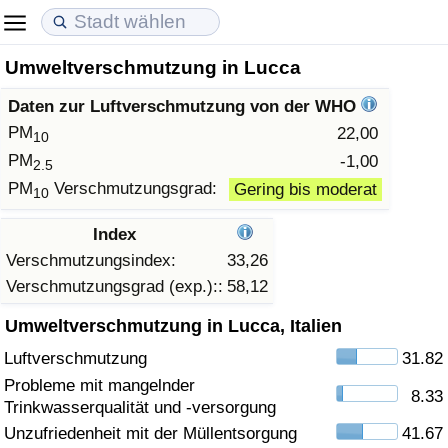
Umweltverschmutzung in Lucca
Lebenshaltungskosten
Immobilienpreise
Lebensqualität
Daten zur Luftverschmutzung von der WHO
Lebenshaltungskosten-Index (aktuell)
Immobilienpreis-Index (aktuell)
Lebensqualität-Index
PM
22,00
10
PM
-1,00
2.5
Lebenshaltungskosten-Index
Immobilienpreis-Index
Lebensqualität-Index (aktuell)
PM
Verschmutzungsgrad:
Gering bis moderat
10
Lebenshaltungskosten-Index nach Land
Immobilienpreis-Index nach Land
Lebensqualitätsindex nach Land
Index
Verschmutzungsindex:
33,26
in Akaba
Kriminalität
Verschmutzungsgrad (exp.)::
58,12
Umweltverschmutzung in Lucca, Italien
Kriminalitäts-Index (aktuell)
Luftverschmutzung
31.82
Kriminalitäts-Index
Probleme mit mangelnder
8.33
Trinkwasserqualität und -versorgung
Kriminalitätsindex nach Land
Unzufriedenheit mit der Müllentsorgung
41.67