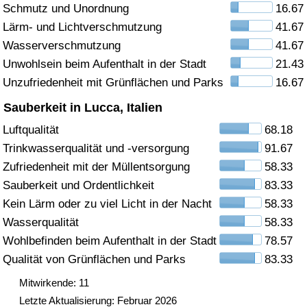
Schmutz und Unordnung
16.67
Gesundheitsversorgung
Lärm- und Lichtverschmutzung
41.67
Wasserverschmutzung
41.67
Gesundheitsversorgungs-Index (aktuell)
Unwohlsein beim Aufenthalt in der Stadt
21.43
Unzufriedenheit mit Grünflächen und Parks
16.67
Gesundheitsversorgungs-Index
Sauberkeit in Lucca, Italien
Gesundheitsversorgungs-Index nach Land
Luftqualität
68.18
Trinkwasserqualität und -versorgung
91.67
Umweltverschmutzung
Zufriedenheit mit der Müllentsorgung
58.33
Sauberkeit und Ordentlichkeit
83.33
Umweltverschmutzungs-Index (aktuell)
Kein Lärm oder zu viel Licht in der Nacht
58.33
Wasserqualität
58.33
Verschmutzungsindex
Wohlbefinden beim Aufenthalt in der Stadt
78.57
Qualität von Grünflächen und Parks
83.33
Umweltverschmutzungs-Index nach Land
Mitwirkende: 11
Letzte Aktualisierung: Februar 2026
Verkehr