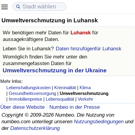
Umweltverschmutzung in Luhansk
Lebenshaltungskosten
Immobilienpreise
Lebensqualität
Wir benötigen mehr Daten für
Luhansk
für
Lebenshaltungskosten-Index (aktuell)
Immobilienpreis-Index (aktuell)
Lebensqualität-Index
aussagekräftigere Daten.
Leben Sie in
Luhansk
?
Daten hinzufügenfür Luhansk
Lebenshaltungskosten-Index
Immobilienpreis-Index
Lebensqualität-Index (aktuell)
Womöglich finden Sie mehr unter den
zusammengefassten Daten für
Lebenshaltungskosten-Index nach Land
Immobilienpreis-Index nach Land
Lebensqualitätsindex nach Land
Umweltverschmutzung in der Ukraine
Mehr Infos:
in Akaba
Kriminalität
Lebenshaltungskosten
|
Kriminalität
|
Klima
|
Gesundheitsversorgung
|
Umweltverschmutzung
|
Immobilienpreise
|
Lebensqualität
|
Verkehr
Kriminalitäts-Index (aktuell)
Über diese Website
Numbeo in der Presse
Copyright © 2009-2026 Numbeo. Die Nutzung von
Kriminalitäts-Index
numbeo.com unterliegt unseren
Nutzungsbedingungen
und
der
Datenschutzerklärung
Kriminalitätsindex nach Land