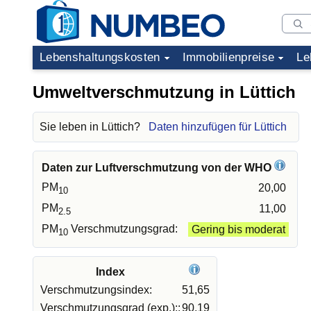
Lebenshaltungskosten
Immobilienpreise
Le
Umweltverschmutzung in Lüttich
Sie leben in Lüttich?
Daten hinzufügen für Lüttich
Daten zur Luftverschmutzung von der WHO
PM
20,00
10
PM
11,00
2.5
PM
Verschmutzungsgrad:
Gering bis moderat
10
Index
Verschmutzungsindex:
51,65
Verschmutzungsgrad (exp.)::
90,19