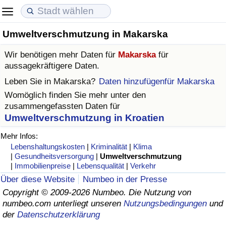
Umweltverschmutzung in Makarska
Lebenshaltungskosten
Immobilienpreise
Lebensqualität
Wir benötigen mehr Daten für
Makarska
für
Lebenshaltungskosten-Index (aktuell)
Immobilienpreis-Index (aktuell)
Lebensqualität-Index
aussagekräftigere Daten.
Leben Sie in
Makarska
?
Daten hinzufügenfür Makarska
Lebenshaltungskosten-Index
Immobilienpreis-Index
Lebensqualität-Index (aktuell)
Womöglich finden Sie mehr unter den
zusammengefassten Daten für
Lebenshaltungskosten-Index nach Land
Immobilienpreis-Index nach Land
Lebensqualitätsindex nach Land
Umweltverschmutzung in Kroatien
Mehr Infos:
in Akaba
Kriminalität
Lebenshaltungskosten
|
Kriminalität
|
Klima
|
Gesundheitsversorgung
|
Umweltverschmutzung
|
Immobilienpreise
|
Lebensqualität
|
Verkehr
Kriminalitäts-Index (aktuell)
Über diese Website
Numbeo in der Presse
Copyright © 2009-2026 Numbeo. Die Nutzung von
Kriminalitäts-Index
numbeo.com unterliegt unseren
Nutzungsbedingungen
und
der
Datenschutzerklärung
Kriminalitätsindex nach Land