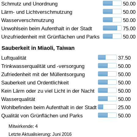
Schmutz und Unordnung
50.00
Gesundheitsversorgung
Lärm- und Lichtverschmutzung
50.00
Wasserverschmutzung
50.00
Gesundheitsversorgungs-Index (aktuell)
Unwohlsein beim Aufenthalt in der Stadt
75.00
Unzufriedenheit mit Grünflächen und Parks
50.00
Gesundheitsversorgungs-Index
Sauberkeit in Miaoli, Taiwan
Gesundheitsversorgungs-Index nach Land
Luftqualität
37.50
Trinkwasserqualität und -versorgung
50.00
Umweltverschmutzung
Zufriedenheit mit der Müllentsorgung
50.00
Sauberkeit und Ordentlichkeit
50.00
Umweltverschmutzungs-Index (aktuell)
Kein Lärm oder zu viel Licht in der Nacht
50.00
Wasserqualität
50.00
Verschmutzungsindex
Wohlbefinden beim Aufenthalt in der Stadt
25.00
Qualität von Grünflächen und Parks
50.00
Umweltverschmutzungs-Index nach Land
Mitwirkende: 4
Letzte Aktualisierung: Juni 2016
Verkehr