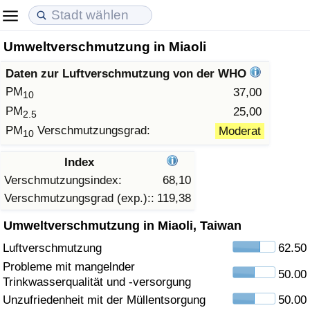
Umweltverschmutzung in Miaoli
Lebenshaltungskosten
Immobilienpreise
Lebensqualität
Daten zur Luftverschmutzung von der WHO
Lebenshaltungskosten-Index (aktuell)
Immobilienpreis-Index (aktuell)
Lebensqualität-Index
PM
37,00
10
PM
25,00
2.5
Lebenshaltungskosten-Index
Immobilienpreis-Index
Lebensqualität-Index (aktuell)
PM
Verschmutzungsgrad:
Moderat
10
Lebenshaltungskosten-Index nach Land
Immobilienpreis-Index nach Land
Lebensqualitätsindex nach Land
Index
Verschmutzungsindex:
68,10
in Akaba
Kriminalität
Verschmutzungsgrad (exp.)::
119,38
Umweltverschmutzung in Miaoli, Taiwan
Kriminalitäts-Index (aktuell)
Luftverschmutzung
62.50
Kriminalitäts-Index
Probleme mit mangelnder
50.00
Trinkwasserqualität und -versorgung
Kriminalitätsindex nach Land
Unzufriedenheit mit der Müllentsorgung
50.00