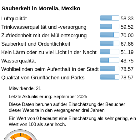
Sauberkeit in Morelia, Mexiko
Gesundheitsversorgung
Luftqualität
58.33
Trinkwasserqualität und -versorgung
59.52
Gesundheitsversorgungs-Index (aktuell)
Zufriedenheit mit der Müllentsorgung
70.00
Gesundheitsversorgungs-Index
Sauberkeit und Ordentlichkeit
67.86
Kein Lärm oder zu viel Licht in der Nacht
51.19
Gesundheitsversorgungs-Index nach Land
Wasserqualität
43.75
Wohlbefinden beim Aufenthalt in der Stadt
78.57
Umweltverschmutzung
Qualität von Grünflächen und Parks
78.57
Mitwirkende: 21
Umweltverschmutzungs-Index (aktuell)
Letzte Aktualisierung: September 2025
Diese Daten beruhen auf der Einschätzung der Besucher
Verschmutzungsindex
dieser Website in den vergangenen drei Jahren.
Ein Wert von 0 bedeutet eine Einschätzung als sehr gering, ein
Umweltverschmutzungs-Index nach Land
Wert von 100 als sehr hoch.
Verkehr