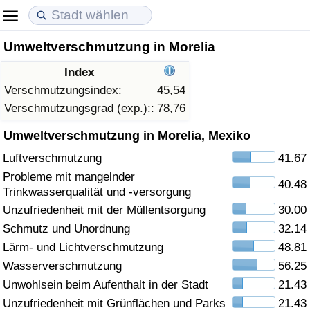
Umweltverschmutzung in Morelia
Lebenshaltungskosten
Immobilienpreise
Lebensqualität
Index
Lebenshaltungskosten-Index (aktuell)
Immobilienpreis-Index (aktuell)
Lebensqualität-Index
Verschmutzungsindex:
45,54
Verschmutzungsgrad (exp.)::
78,76
Lebenshaltungskosten-Index
Immobilienpreis-Index
Lebensqualität-Index (aktuell)
Umweltverschmutzung in Morelia, Mexiko
Luftverschmutzung
41.67
Lebenshaltungskosten-Index nach Land
Immobilienpreis-Index nach Land
Lebensqualitätsindex nach Land
Probleme mit mangelnder
40.48
Trinkwasserqualität und -versorgung
in Akaba
Kriminalität
Unzufriedenheit mit der Müllentsorgung
30.00
Schmutz und Unordnung
32.14
Kriminalitäts-Index (aktuell)
Lärm- und Lichtverschmutzung
48.81
Kriminalitäts-Index
Wasserverschmutzung
56.25
Unwohlsein beim Aufenthalt in der Stadt
21.43
Kriminalitätsindex nach Land
Unzufriedenheit mit Grünflächen und Parks
21.43