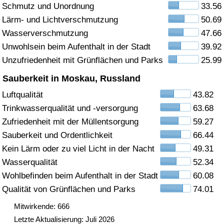
Schmutz und Unordnung
33.56
Gesundheitsversorgung
Lärm- und Lichtverschmutzung
50.69
Wasserverschmutzung
47.66
Gesundheitsversorgungs-Index (aktuell)
Unwohlsein beim Aufenthalt in der Stadt
39.92
Unzufriedenheit mit Grünflächen und Parks
25.99
Gesundheitsversorgungs-Index
Sauberkeit in Moskau, Russland
Gesundheitsversorgungs-Index nach Land
Luftqualität
43.82
Trinkwasserqualität und -versorgung
63.68
Umweltverschmutzung
Zufriedenheit mit der Müllentsorgung
59.27
Sauberkeit und Ordentlichkeit
66.44
Umweltverschmutzungs-Index (aktuell)
Kein Lärm oder zu viel Licht in der Nacht
49.31
Wasserqualität
52.34
Verschmutzungsindex
Wohlbefinden beim Aufenthalt in der Stadt
60.08
Qualität von Grünflächen und Parks
74.01
Umweltverschmutzungs-Index nach Land
Mitwirkende: 666
Letzte Aktualisierung: Juli 2026
Verkehr