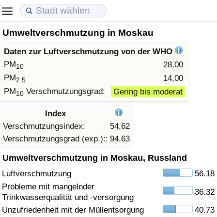
Umweltverschmutzung in Moskau
Lebenshaltungskosten
Immobilienpreise
Lebensqualität
Daten zur Luftverschmutzung von der WHO
Lebenshaltungskosten-Index (aktuell)
Immobilienpreis-Index (aktuell)
Lebensqualität-Index
PM
28,00
10
PM
14,00
2.5
Lebenshaltungskosten-Index
Immobilienpreis-Index
Lebensqualität-Index (aktuell)
PM
Verschmutzungsgrad:
Gering bis moderat
10
Lebenshaltungskosten-Index nach Land
Immobilienpreis-Index nach Land
Lebensqualitätsindex nach Land
Index
Verschmutzungsindex:
54,62
in Akaba
Kriminalität
Verschmutzungsgrad (exp.)::
94,63
Umweltverschmutzung in Moskau, Russland
Kriminalitäts-Index (aktuell)
Luftverschmutzung
56.18
Kriminalitäts-Index
Probleme mit mangelnder
36.32
Trinkwasserqualität und -versorgung
Kriminalitätsindex nach Land
Unzufriedenheit mit der Müllentsorgung
40.73