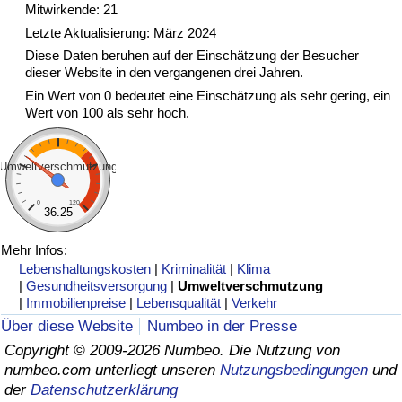
Mitwirkende: 21
Letzte Aktualisierung: März 2024
Verkehrs-Index
Diese Daten beruhen auf der Einschätzung der Besucher
dieser Website in den vergangenen drei Jahren.
Verkehrs-Index (aktuell)
Ein Wert von 0 bedeutet eine Einschätzung als sehr gering, ein
Wert von 100 als sehr hoch.
Verkehrs-Index nach Land
Umweltverschmutzung
0
120
36.25
Mehr Infos:
Lebenshaltungskosten
|
Kriminalität
|
Klima
|
Gesundheitsversorgung
|
Umweltverschmutzung
|
Immobilienpreise
|
Lebensqualität
|
Verkehr
Über diese Website
Numbeo in der Presse
Copyright © 2009-2026 Numbeo. Die Nutzung von
numbeo.com unterliegt unseren
Nutzungsbedingungen
und
der
Datenschutzerklärung