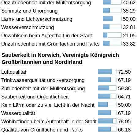
Unzufriedenheit mit der Müllentsorgung
40.62
Schmutz und Unordnung
35.29
Gesundheitsversorgung
Lärm- und Lichtverschmutzung
50.00
Gesundheitsversorgungs-Index (aktuell)
Wasserverschmutzung
32.81
Unwohlsein beim Aufenthalt in der Stadt
21.05
Gesundheitsversorgungs-Index
Unzufriedenheit mit Grünflächen und Parks
33.82
Sauberkeit in Norwich, Vereinigte Königreich
Gesundheitsversorgungs-Index nach Land
Großbritannien und Nordirland
Luftqualität
72.50
Umweltverschmutzung
Trinkwasserqualität und -versorgung
67.19
Zufriedenheit mit der Müllentsorgung
59.38
Umweltverschmutzungs-Index (aktuell)
Sauberkeit und Ordentlichkeit
64.71
Verschmutzungsindex
Kein Lärm oder zu viel Licht in der Nacht
50.00
Wasserqualität
67.19
Umweltverschmutzungs-Index nach Land
Wohlbefinden beim Aufenthalt in der Stadt
78.95
Qualität von Grünflächen und Parks
66.18
Verkehr