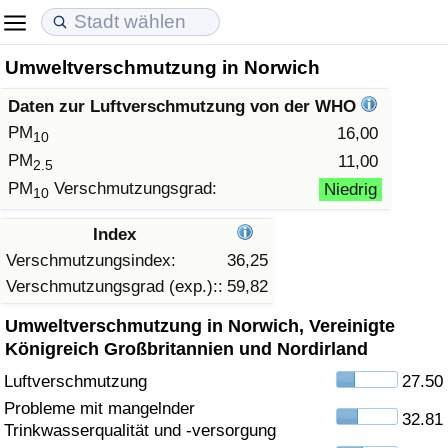
Umweltverschmutzung in Norwich
Lebenshaltungskosten
Immobilienpreise
Lebensqualität
Daten zur Luftverschmutzung von der WHO
Lebenshaltungskosten-Index (aktuell)
Immobilienpreis-Index (aktuell)
Lebensqualität-Index
PM
16,00
10
PM
11,00
2.5
Lebenshaltungskosten-Index
Immobilienpreis-Index
Lebensqualität-Index (aktuell)
PM
Verschmutzungsgrad:
Niedrig
10
Lebenshaltungskosten-Index nach Land
Immobilienpreis-Index nach Land
Lebensqualitätsindex nach Land
Index
Verschmutzungsindex:
36,25
in Akaba
Kriminalität
Verschmutzungsgrad (exp.)::
59,82
Umweltverschmutzung in Norwich, Vereinigte
Kriminalitäts-Index (aktuell)
Königreich Großbritannien und Nordirland
Luftverschmutzung
27.50
Kriminalitäts-Index
Probleme mit mangelnder
32.81
Trinkwasserqualität und -versorgung
Kriminalitätsindex nach Land