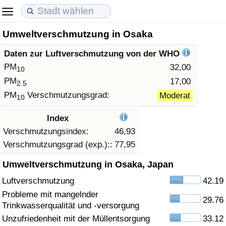
Umweltverschmutzung in Osaka
Lebenshaltungskosten
Immobilienpreise
Lebensqualität
Daten zur Luftverschmutzung von der WHO
Lebenshaltungskosten-Index (aktuell)
Immobilienpreis-Index (aktuell)
Lebensqualität-Index
PM
32,00
10
PM
17,00
2.5
Lebenshaltungskosten-Index
Immobilienpreis-Index
Lebensqualität-Index (aktuell)
PM
Verschmutzungsgrad:
Moderat
10
Lebenshaltungskosten-Index nach Land
Immobilienpreis-Index nach Land
Lebensqualitätsindex nach Land
Index
Verschmutzungsindex:
46,93
in Akaba
Kriminalität
Verschmutzungsgrad (exp.)::
77,95
Umweltverschmutzung in Osaka, Japan
Kriminalitäts-Index (aktuell)
Luftverschmutzung
42.19
Kriminalitäts-Index
Probleme mit mangelnder
29.76
Trinkwasserqualität und -versorgung
Kriminalitätsindex nach Land
Unzufriedenheit mit der Müllentsorgung
33.12