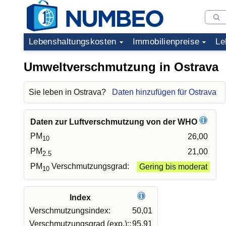
Lebenshaltungskosten
Immobilienpreise
Le
Umweltverschmutzung in Ostrava
Sie leben in Ostrava?
Daten hinzufügen für Ostrava
Daten zur Luftverschmutzung von der WHO
PM
26,00
10
PM
21,00
2.5
PM
Verschmutzungsgrad:
Gering bis moderat
10
Index
Verschmutzungsindex:
50,01
Verschmutzungsgrad (exp.)::
95,91