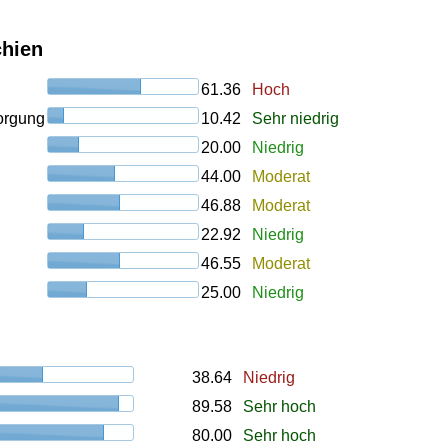
chien
61.36
Hoch
orgung
10.42
Sehr niedrig
20.00
Niedrig
44.00
Moderat
46.88
Moderat
22.92
Niedrig
46.55
Moderat
25.00
Niedrig
38.64
Niedrig
89.58
Sehr hoch
80.00
Sehr hoch