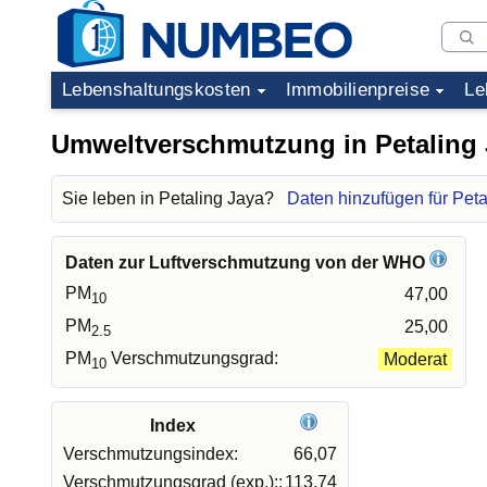
Lebenshaltungskosten
Immobilienpreise
Le
Umweltverschmutzung in Petaling 
Sie leben in Petaling Jaya?
Daten hinzufügen für Peta
Daten zur Luftverschmutzung von der WHO
PM
47,00
10
PM
25,00
2.5
PM
Verschmutzungsgrad:
Moderat
10
Index
Verschmutzungsindex:
66,07
Verschmutzungsgrad (exp.)::
113,74