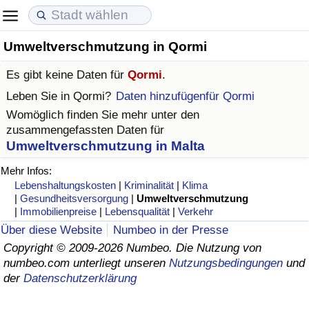
Umweltverschmutzung in Qormi
Lebenshaltungskosten
Immobilienpreise
Lebensqualität
Es gibt keine Daten für
Qormi
.
Lebenshaltungskosten-Index (aktuell)
Immobilienpreis-Index (aktuell)
Lebensqualität-Index
Leben Sie in
Qormi
?
Daten hinzufügenfür Qormi
Womöglich finden Sie mehr unter den
Lebenshaltungskosten-Index
Immobilienpreis-Index
Lebensqualität-Index (aktuell)
zusammengefassten Daten für
Umweltverschmutzung in Malta
Lebenshaltungskosten-Index nach Land
Immobilienpreis-Index nach Land
Lebensqualitätsindex nach Land
Mehr Infos:
Lebenshaltungskosten
|
Kriminalität
|
Klima
in Akaba
Kriminalität
|
Gesundheitsversorgung
|
Umweltverschmutzung
|
Immobilienpreise
|
Lebensqualität
|
Verkehr
Kriminalitäts-Index (aktuell)
Über diese Website
Numbeo in der Presse
Copyright © 2009-2026 Numbeo. Die Nutzung von
numbeo.com unterliegt unseren
Nutzungsbedingungen
und
Kriminalitäts-Index
der
Datenschutzerklärung
Kriminalitätsindex nach Land