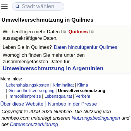
Umweltverschmutzung in Quilmes
Lebenshaltungskosten
Immobilienpreise
Lebensqualität
Wir benötigen mehr Daten für
Quilmes
für
Lebenshaltungskosten-Index (aktuell)
Immobilienpreis-Index (aktuell)
Lebensqualität-Index
aussagekräftigere Daten.
Leben Sie in
Quilmes
?
Daten hinzufügenfür Quilmes
Lebenshaltungskosten-Index
Immobilienpreis-Index
Lebensqualität-Index (aktuell)
Womöglich finden Sie mehr unter den
zusammengefassten Daten für
Lebenshaltungskosten-Index nach Land
Immobilienpreis-Index nach Land
Lebensqualitätsindex nach Land
Umweltverschmutzung in Argentinien
Mehr Infos:
in Akaba
Kriminalität
Lebenshaltungskosten
|
Kriminalität
|
Klima
|
Gesundheitsversorgung
|
Umweltverschmutzung
|
Immobilienpreise
|
Lebensqualität
|
Verkehr
Kriminalitäts-Index (aktuell)
Über diese Website
Numbeo in der Presse
Copyright © 2009-2026 Numbeo. Die Nutzung von
Kriminalitäts-Index
numbeo.com unterliegt unseren
Nutzungsbedingungen
und
der
Datenschutzerklärung
Kriminalitätsindex nach Land