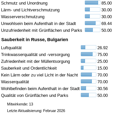
Schmutz und Unordnung
85.00
Gesundheitsversorgung
Lärm- und Lichtverschmutzung
30.00
Wasserverschmutzung
30.00
Gesundheitsversorgungs-Index (aktuell)
Unwohlsein beim Aufenthalt in der Stadt
69.44
Unzufriedenheit mit Grünflächen und Parks
50.00
Gesundheitsversorgungs-Index
Sauberkeit in Russe, Bulgarien
Gesundheitsversorgungs-Index nach Land
Luftqualität
26.92
Trinkwasserqualität und -versorgung
75.00
Umweltverschmutzung
Zufriedenheit mit der Müllentsorgung
25.00
Sauberkeit und Ordentlichkeit
15.00
Umweltverschmutzungs-Index (aktuell)
Kein Lärm oder zu viel Licht in der Nacht
70.00
Wasserqualität
70.00
Verschmutzungsindex
Wohlbefinden beim Aufenthalt in der Stadt
30.56
Qualität von Grünflächen und Parks
50.00
Umweltverschmutzungs-Index nach Land
Mitwirkende: 13
Letzte Aktualisierung: Februar 2026
Verkehr