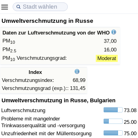
Umweltverschmutzung in Russe
Lebenshaltungskosten
Immobilienpreise
Lebensqualität
Daten zur Luftverschmutzung von der WHO
Lebenshaltungskosten-Index (aktuell)
Immobilienpreis-Index (aktuell)
Lebensqualität-Index
PM
37,00
10
PM
16,00
2.5
Lebenshaltungskosten-Index
Immobilienpreis-Index
Lebensqualität-Index (aktuell)
PM
Verschmutzungsgrad:
Moderat
10
Lebenshaltungskosten-Index nach Land
Immobilienpreis-Index nach Land
Lebensqualitätsindex nach Land
Index
Verschmutzungsindex:
68,99
in Akaba
Kriminalität
Verschmutzungsgrad (exp.)::
131,45
Umweltverschmutzung in Russe, Bulgarien
Kriminalitäts-Index (aktuell)
Luftverschmutzung
73.08
Kriminalitäts-Index
Probleme mit mangelnder
25.00
Trinkwasserqualität und -versorgung
Kriminalitätsindex nach Land
Unzufriedenheit mit der Müllentsorgung
75.00