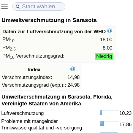
Umweltverschmutzung in Sarasota
Lebenshaltungskosten
Immobilienpreise
Lebensqualität
Daten zur Luftverschmutzung von der WHO
Lebenshaltungskosten-Index (aktuell)
Immobilienpreis-Index (aktuell)
Lebensqualität-Index
PM
18,00
10
PM
8,00
2.5
Lebenshaltungskosten-Index
Immobilienpreis-Index
Lebensqualität-Index (aktuell)
PM
Verschmutzungsgrad:
Niedrig
10
Lebenshaltungskosten-Index nach Land
Immobilienpreis-Index nach Land
Lebensqualitätsindex nach Land
Index
Verschmutzungsindex:
14,98
in Akaba
Kriminalität
Verschmutzungsgrad (exp.)::
24,98
Umweltverschmutzung in Sarasota, Florida,
Kriminalitäts-Index (aktuell)
Vereinigte Staaten von Amerika
Luftverschmutzung
10.23
Kriminalitäts-Index
Probleme mit mangelnder
17.86
Trinkwasserqualität und -versorgung
Kriminalitätsindex nach Land