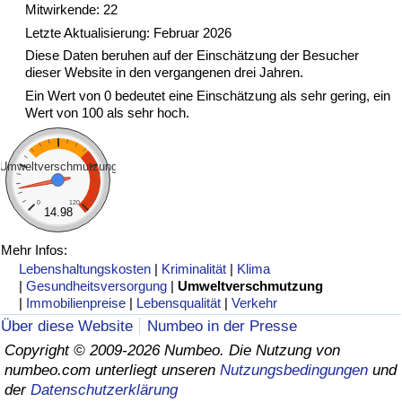
Mitwirkende: 22
Letzte Aktualisierung: Februar 2026
Verkehrs-Index
Diese Daten beruhen auf der Einschätzung der Besucher
dieser Website in den vergangenen drei Jahren.
Verkehrs-Index (aktuell)
Ein Wert von 0 bedeutet eine Einschätzung als sehr gering, ein
Wert von 100 als sehr hoch.
Verkehrs-Index nach Land
Umweltverschmutzung
0
120
14.98
Mehr Infos:
Lebenshaltungskosten
|
Kriminalität
|
Klima
|
Gesundheitsversorgung
|
Umweltverschmutzung
|
Immobilienpreise
|
Lebensqualität
|
Verkehr
Über diese Website
Numbeo in der Presse
Copyright © 2009-2026 Numbeo. Die Nutzung von
numbeo.com unterliegt unseren
Nutzungsbedingungen
und
der
Datenschutzerklärung