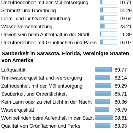
Unzufriedenheit mit der Müllentsorgung
10.71
Schmutz und Unordnung
14.29
Gesundheitsversorgung
Lärm- und Lichtverschmutzung
19.64
Gesundheitsversorgungs-Index (aktuell)
Wasserverschmutzung
23.21
Unwohlsein beim Aufenthalt in der Stadt
1.39
Gesundheitsversorgungs-Index
Unzufriedenheit mit Grünflächen und Parks
16.07
Sauberkeit in Sarasota, Florida, Vereinigte Staaten
Gesundheitsversorgungs-Index nach Land
von Amerika
Luftqualität
89.77
Umweltverschmutzung
Trinkwasserqualität und -versorgung
82.14
Zufriedenheit mit der Müllentsorgung
89.29
Umweltverschmutzungs-Index (aktuell)
Sauberkeit und Ordentlichkeit
85.71
Verschmutzungsindex
Kein Lärm oder zu viel Licht in der Nacht
80.36
Wasserqualität
76.79
Umweltverschmutzungs-Index nach Land
Wohlbefinden beim Aufenthalt in der Stadt
98.61
Qualität von Grünflächen und Parks
83.93
Verkehr